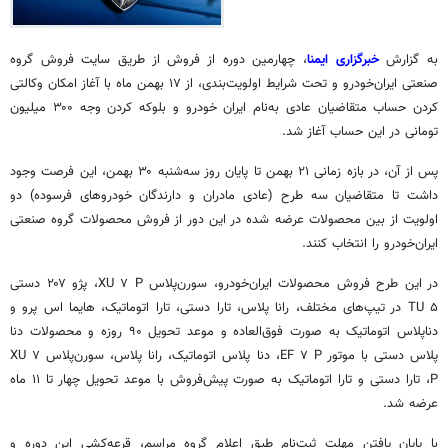
به گزارش
خبرگزاری ایمنا
، چهارمین دوره از فروش از طریق سایت فروش گروه
صنعتی ایران‌خودرو و تحت شرایط اولویت‌بندی، از ۱۷ بهمن ماه با آغاز امکان وکالتی
کردن حساب متقاضیان عادی به‌نام ایران خودرو و بلوکه کردن وجه ۳۰۰ میلیون
تومانی در این حساب آغاز شد.
پس از آن، در بازه زمانی ۲۱ بهمن تا پایان روز سه‌شنبه ۳۰ بهمن، این فرصت وجود
داشت تا متقاضیان سه طرح (عادی مادران و دارندگان خودروهای فرسوده) دو
اولویت از بین محصولات عرضه شده در این دور از فروش محصولات گروه صنعتی
ایران‌خودرو را انتخاب کنند.
در این طرح فروش محصولات ایران‌خودرو، سورن‌پلاس XU ۷ P، پژو ۲۰۷ دستی
TU ۵ در تیپ‌های مختلف،
رانا
پلاس، تارا دستی، تارا اتوماتیک،
هایما
اس
پرو و
دناپلاس
اتوماتیک به صورت فوق‌العاده و موعد تحویل ۹۰ روزه و محصولات دنا
پلاس دستی با موتور EF ۷ P، دنا پلاس اتوماتیک،
رانا
پلاس، سورن‌پلاس XU ۷
P، تارا دستی و تارا اتوماتیک به صورت پیش‌فروش با موعد تحویل چهار تا ۱۱ ماه
عرضه شد.
با پایان یافتن مهلت ثبت‌نام طبق اعلام گروه مراسم، قرعه‌کشی این دوره و