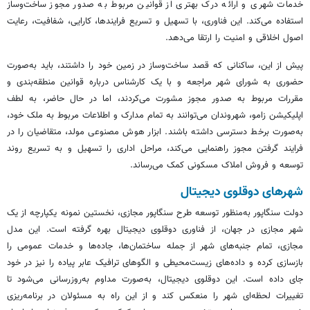
خدمات شهری و ارائه درک بهتری از قوانین مربوط به صدور مجوز ساخت‌وساز
استفاده می‌کند. این فناوری، با تسهیل و تسریع
فرایندها
، کارایی، شفافیت، رعایت
اصول اخلاقی و امنیت را ارتقا می‌دهد.
پیش از این، ساکنانی که قصد ساخت‌وساز در زمین خود را داشتند، باید به‌صورت
حضوری به شورای شهر مراجعه و با یک کارشناس درباره قوانین منطقه‌بندی و
مقررات مربوط به صدور مجوز مشورت می‌کردند، اما در حال حاضر، به لطف
اپلیکیشن
زامو
، شهروندان می‌توانند به تمام مدارک و اطلاعات مربوط به ملک خود،
به‌صورت برخط دسترسی داشته باشند. ابزار هوش مصنوعی مولد، متقاضیان را در
فرایند گرفتن مجوز راهنمایی می‌کند، مراحل اداری را تسهیل و به تسریع روند
توسعه و فروش املاک مسکونی کمک می‌رساند.
شهرهای دوقلوی دیجیتال
دولت سنگاپور به‌منظور توسعه طرح سنگاپور مجازی، نخستین نمونه یکپارچه از یک
شهر مجازی در جهان، از فناوری دوقلوی دیجیتال بهره گرفته است. این مدل
مجازی، تمام جنبه‌های شهر از جمله ساختمان‌ها، جاده‌ها و خدمات عمومی را
بازسازی کرده و داده‌های زیست‌محیطی و الگوهای ترافیک عابر پیاده را نیز در خود
جای داده است. این دوقلوی دیجیتال، به‌صورت مداوم به‌روزرسانی می‌شود تا
تغییرات لحظه‌ای شهر را منعکس کند و از این راه به مسئولان در برنامه‌ریزی