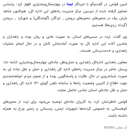
امین قوامی در گفت‌وگو با خبرنگار
ایمنا
در چهارمحال‌وبختیاری اظهار کرد: براساس
تصاویر گرفته شده از دوربین مرکز مدیریت راه‌های این اداره کل، هم‌اکنون شاهد
بارش برف در محورهای محورهای بروجن _ لردگان (گوشنگلی) و شهرکرد _ بروجن
(گردنه زردی‌ها) هستیم.
وی گفت: تردد در مسیرهای استان به صورت عادی و روان بوده و راهداران و
ماشین آلات این اداره کل به صورت آماده‌باش کامل و در حال انجام عملیات
راهداری و خدمت‌رسانی هستند.
معاون راهداری اداره‌کل راهداری و حمل‌ونقل جاده‌ای چهارمحال‌وبختیاری ادامه داد:
پرسنل حاضر در مرکز مدیریت راه‌های اداره کل راهداری و حمل و نقل جاده ای به
صورت شبانه‌روزی در حال نظارت و پاسخگویی بوده و از عموم مردم خواهشمندیم
جهت اطلاع از آخرین وضعیت راه‌ها با سامانه تلفن گویای ۱۴۱ اداره کل راهداری و
حمل و نقل جاده‌ای استان تماس حاصل نمایند.
قوامی خاطرنشان کرد: به کاربران جاده‌ای توصیه می‌شود برای تردد از محورهای
کوهستانی به خصوص گردنه‌ها تجهیزات ایمنی، زمستانی و زنجیر چرخ به همراه
داشته باشند.
کد مطلب
830565