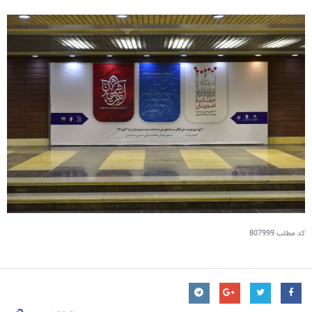
کد مطلب
807999