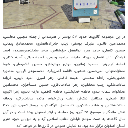
در این مجموعه گالری‌ها حدود ۵۳ پوستر از هنرمندانی از جمله مجتبی مجلسی،
محمدامین قائدی، علیرضا یوسفی، زینب
جابرزاده‌انصاری
، محمدصادق پیمانی،
حسین کلبعلی، حامد میر، ابوالفضل حق‌شناس، هاجر
سادات‌میرسعیدی
، احمد
فولادگر، علی افضلی، مهرداد خلیفه، مرضیه رحیمی، فاطمه حیاتی، آسیه کاکایی،
فاطمه کرمی‌نیا، مسعود زمانیان، مهدی جهانبخش، حسین غلامرضایی، شیما
ممتازاصفهانی
، امیرحسین شاهین، فاطمه قصری‌فرد، محمدمهدی قربانی، منصوره
حضوربخش
، راحله محسنی، نعیمه فاضلی، زهرا امیری، امید
نایینی
، فرزانه
سادات‌ملکی، زینب محققیان، زهرا سادات‌ناظری، حسین مستأجران، محمدامین
عدلخواه
، سمانه بندی، فاطمه خدابخشی، فاطمه کاظمی،
عارفه
نادری، زهرا اکبری،
الناز شیخی، میکائیل نیک‌فر، زینب ربانی‌خواه، مائده سادات‌براتی، ریحانه
سادات‌هاشمی و شاداب
شاکرین
که حاصل کارگاه تولید پوستر تصویرسازی ۳۷۰
نقش ماندگار با موضوع ۲۵ آبان، روز حماسه و ایثار اصفهان بوده است و در آبان
سال گذشته به همت مجمع طراحان انقلاب اسلامی آیه و به میزبانی حوزه هنری
استان اصفهان برگزار شد بود، به نمایش عمومی در گالری‌ها در خواهد آمد.