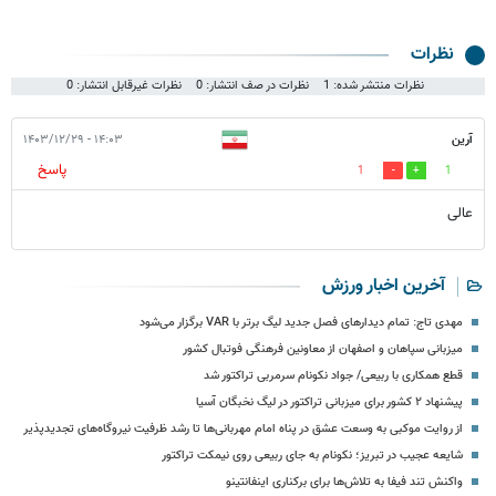
نظرات
نظرات منتشر شده: 1
نظرات در صف انتشار: 0
نظرات غیرقابل انتشار: 0
آرین
۱۴:۰۳ - ۱۴۰۳/۱۲/۲۹
پاسخ
1
1
عالی
آخرین اخبار ورزش
مهدی تاج: تمام دیدارهای فصل جدید لیگ برتر با VAR برگزار می‌شود
میزبانی سپاهان و اصفهان از معاونین فرهنگی فوتبال کشور
قطع همکاری با ربیعی/ جواد نکونام سرمربی تراکتور شد
پیشنهاد ۲ کشور برای میزبانی تراکتور در لیگ نخبگان آسیا
از روایت موکبی به وسعت عشق در پناه امام مهربانی‌ها تا رشد ظرفیت نیروگاه‌های تجدیدپذیر
شایعه عجیب در تبریز؛ نکونام به جای ربیعی روی نیمکت تراکتور
واکنش تند فیفا به تلاش‌ها برای برکناری اینفانتینو