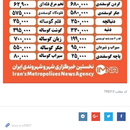
کد مطلب
795313