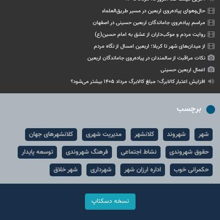
حال‌وهوای پیاده‌روی اربعین در مسیر طریق‌العلماء
مراسم پیاده‌روی جاماندگان اربعین حسینی در اصفهان
روایت مردم و موکب‌داران از عشق به امام حسین(ع)
از میدان‌های شهر تا کربلا؛ اربعین امسال از نگاه مردم
نکات مراقبت از سالمندان در پیاده‌روی جاماندگان اربعین
اعمال اربعین حسینی
افزایش اعتبار کالابرگ؛ مبلغ کالابرگ مرداد ۱۴۰۵ بیشتر می‌شود؟
برچسب
شهر
شهروند
کلانشهر
مدیریت شهری
کلانشهرهای جهان
حقوق شهروندی
نشاط اجتماعی
فرهنگ شهروندی
توسعه پایدار
حکمرانی خوب
اداره ارزان شهر
شهرداری
شهر خلاق
نسخه دسکتاپ