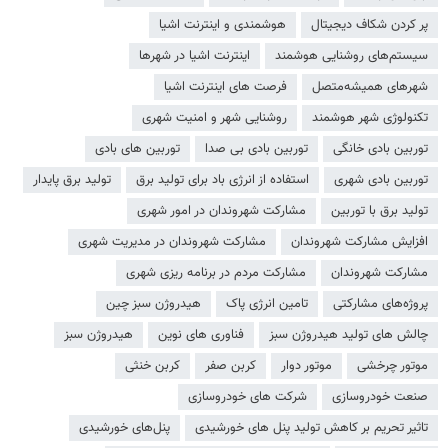
پر کردن شکاف دیجیتال
هوشمندی و اینترنت اشیا
سیستم‌های روشنایی هوشمند
اینترنت اشیا در شهرها
شهرهای همیشه‌متصل
فرصت های اینترنت اشیا
تکنولوژی شهر هوشمند
روشنایی شهر و امنیت شهری
توربین بادی خانگی
توربین بادی بی صدا
توربین های بادی
توربین بادی شهری
استفاده از انرژی باد برای تولید برق
تولید برق پایدار
تولید برق با توربین
مشارکت شهروندان در امور شهری
افزایش مشارکت شهروندان
مشارکت شهروندان در مدیریت شهری
مشارکت شهروندان
مشارکت مردم در برنامه ریزی شهری
پروژه‌های مشارکتی
تامین انرژی پاک
هیدروژن سبز چین
چالش های تولید هیدروژن سبز
فناوری های نوین
هیدروژن سبز
موتور چرخشی
موتور دوار
کربن صفر
کربن خنثی
صنعت خودروسازی
شرکت های خودروسازی
تاثیر تحریم بر کاهش تولید پنل های خورشیدی
پنل‌های خورشیدی