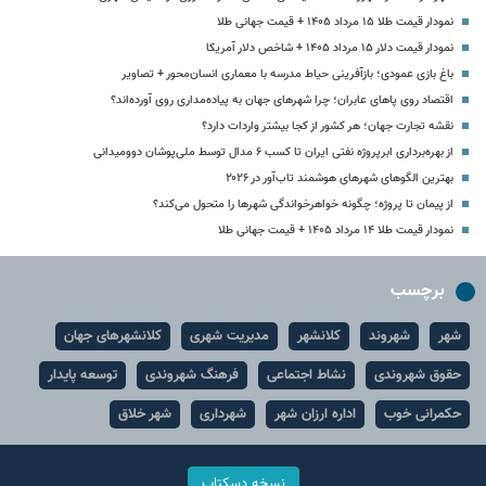
نمودار قیمت طلا ۱۵ مرداد ۱۴۰۵ + قیمت جهانی طلا
نمودار قیمت دلار ۱۵ مرداد ۱۴۰۵ + شاخص دلار آمریکا
باغ بازی عمودی؛ بازآفرینی حیاط مدرسه با معماری انسان‌محور + تصاویر
اقتصاد روی پاهای عابران؛ چرا شهرهای جهان به پیاده‌مداری روی آورده‌اند؟
نقشه تجارت جهان؛ هر کشور از کجا بیشتر واردات دارد؟
از بهره‌برداری ابرپروژه نفتی ایران تا کسب ۶ مدال توسط ملی‌پوشان دوومیدانی
بهترین الگوهای شهرهای هوشمند تاب‌آور در ۲۰۲۶
از پیمان تا پروژه؛ چگونه خواهرخواندگی شهرها را متحول می‌کند؟
نمودار قیمت طلا ۱۴ مرداد ۱۴۰۵ + قیمت جهانی طلا
برچسب
شهر
شهروند
کلانشهر
مدیریت شهری
کلانشهرهای جهان
حقوق شهروندی
نشاط اجتماعی
فرهنگ شهروندی
توسعه پایدار
حکمرانی خوب
اداره ارزان شهر
شهرداری
شهر خلاق
نسخه دسکتاپ