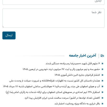
ارسال
آخرین اخبار جامعه
۴ متهم قتل شهید «حمیدرضا رجب‌زاده» دستگیر شدند
حضور سه و نیم میلیون زائر و ثبت ۶۷ میلیون تردد خودرویی در اربعین ۱۴۰۵
انتشار فراخوان جایزه البرز دانش‌آموزی ۱۴۰۵
هشدار دادستان کل کشور نسبت به اظهارات تفرقه‌افکنانه و ضرورت صیانت از وحدت ملی
آب و هوای اصفهان طی چند روز آینده و فردا + هواشناسی ساعتی اصفهان شنبه ۱۷ مرداد ۱۴۰۵
استقرار ۲۴۰ تیم امدادی در محورهای استان اصفهان برای ارائه‌ خدمات به زائران امام رضا (ع)
کاهش تعداد تولدها در کشور/ سرعت سالمند شدن ایران افزایش پیدا کرد
باقر خرازی به دادگاه ویژه روحانیت احضار شد