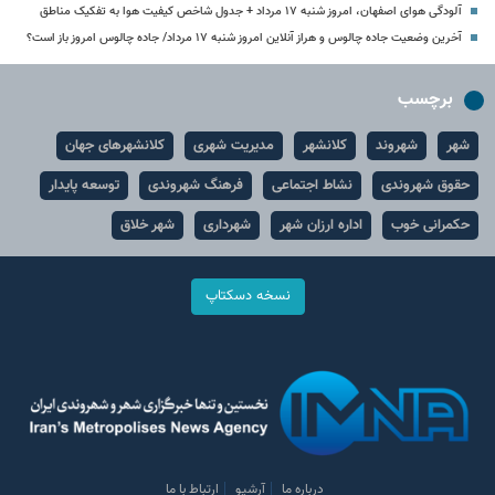
آلودگی هوای اصفهان، امروز شنبه ۱۷ مرداد + جدول شاخص کیفیت هوا به تفکیک مناطق
آخرین وضعیت جاده چالوس و هراز آنلاین امروز شنبه ۱۷ مرداد/ جاده چالوس امروز باز است؟
برچسب
شهر
شهروند
کلانشهر
مدیریت شهری
کلانشهرهای جهان
حقوق شهروندی
نشاط اجتماعی
فرهنگ شهروندی
توسعه پایدار
حکمرانی خوب
اداره ارزان شهر
شهرداری
شهر خلاق
نسخه دسکتاپ
درباره ما
آرشیو
ارتباط با ما