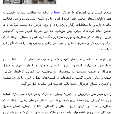
صادق ضیائیان در گفت‌وگو با خبرنگار
ایمنا
با اشاره به فعالیت سامانه بارشی به
همراه ناپایداری‌های محلی اظهار کرد: از امروز تا روز شنبه، بیست‌وسوم تیر، فعالیت
سامانه بارشی با مخاطرات رگبار باران، رعد و برق، وزش باد شدید موقت و در
بعضی نقاط گردوخاک پیش بینی
می‌شود
که این شرایط امروز شمال آذربایجان
غربی، ارتفاعات در استان‌های تهران، مازندران، گلستان، البرز و سمنان، ارتفاعات در
مرکز و غرب کرمان، شرق شمال و غرب هرمزگان و جنوب یزد، را تحت تأثیر قرار
خواهد داد.
وی افزود: فردا شمال آذربایجان شرقی، شمال و غرب آذربایجان غربی، ارتفاعات در
استان‌های مازندران، گلستان، تهران، اردبیل، سمنان و کرمان، شرق و شمال
هرمزگان و جنوب سیستان و بلوچستان و پنجشنبه نیز شمالی آذربایجان شرقی،
جنوب و مرکز اردبیل، گلستان، ارتفاعات در استان‌های تهران، البرز، مازندران، سمنان
و کرمان و شمال هرمزگان تحت تأثیر فعالیت این سامانه قرار می‌گیرد.
رئیس مرکز ملی پیش‌بینی و مدیریت بحران مخاطرات وضع هوا تصریح کرد: شرایط
جوی مذکور طی روز جمعه برای خراسان شمالی، شمال خراسان رضوی، ارتفاعات در
استان‌های مازندران، تهران، البرز، سمنان و گلستان، ارتفاعات کرمان، شمال و شرق
هرمزگان و طی روز شنبه برای ارتفاعات در مازندران، سمنان، شرق خراسان شمالی و