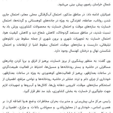
شمال خراسان رضوی پیش بینی می‌شود.
ضیائیان ادامه داد: در مناطق مذکور، احتمال آب‌گرفتگی محلی معابر، احتمال جاری
شدن
رواناب
، صاعقه، لغزندگی به ویژه در جاده‌های کوهستانی و گردنه‌ها، احتمال
خسارت به سازه‌های موقت و احتمال خسارت به محصولات کشاورزی، وزش باد به
نسبت شدید، در مناطق مستعد گردوخاک، کاهش شعاع دید و کاهش کیفیت هوا،
احتمال خسارت به تجهیزات شهری و برون شهری از جمله سقوط بنر، تابلوهای
تبلیغاتی، داربست و سازه‌های موقت، احتمال سقوط اشیا از ارتفاعات و احتمال
شکستن نهال و درختان کهنسال وجود دارد.
وی گفت: به منظور پیشگیری از بروز خسارت، پرهیز از اتراق و برپا کردن چادرهای
مسافرتی در حاشیه و بستر رودخانه‌ها و مسیل‌ها، احتیاط در فعالیت طبیعت‌گردی
در ساعات بعدازظهر، پرهیز از فعالیت‌های کوهنوردی به ویژه در ساعات بعدازظهر،
خودداری از
چرای
دام و تردد عشایر در حاشیه رودخانه‌ها و نواحی مرتفع، اطمینان از
استحکام سازه‌های موقت، لایروبی دهانه پل‌ها، کانال‌ها و آب‌روها و تمهیدات لازم
جهت جلوگیری از خسارت به بخش کشاورزی، باید مد نظر قرار گیرد.
رئیس مرکز ملی پیش‌بینی و مدیریت بحران مخاطرات وضع هوا اضافه کرد: بر
همین اساس، خودداری از محلول‌پاشی و سم‌پاشی باغات و مزارع، اطمینان از