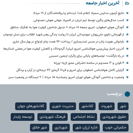
آخرین اخبار جامعه
نتایج آزمون مدارس سمپاد اعلام شد/ ثبت‌نام پذیرفته‌شدگان از ۱۹ مرداد
کسب مدال‌های رنگین توسط تیم ایران در المپیاد جهانی هوش مصنوعی
آلودگی هوای اصفهان، امروز جمعه ۱۶ مرداد + جدول شاخص کیفیت هوا به تفکیک مناطق
از قهرمانی بانوی ملی‌پوش دوومیدانی ایران تا روایت زندگی رهبر شهید انقلاب برای نسل نوجوان
بازخوانی هویت زنان در مسیر تمدن‌سازی / پرداخت ۴۶ همت وام ازدواج در بهار سال جاری
آخرین اخبار پیش‌بینی هواشناسی امروز ایران/ گردوخاک و کاهش کیفیت هوا در بعضی استان‌ها
در راه بازگشت؛ توصیه‌های پایانی برای زائران اربعین حسینی
۴ فوتی و ۳ مصدوم در سانحه دلخراش محور اژیه–ورزنه
گزارش کامل هواشناسی اصفهان برای امروز و فردا/ گرمای ۴۲ درجه‌ای در آران و بیدگل
وضعیت و شاخص آلودگی هوای تهران امروز پنجشنبه ۱۵ مرداد / ۲ ایستگاه در وضعیت سبز
برچسب
شهر
شهروند
کلانشهر
مدیریت شهری
کلانشهرهای جهان
حقوق شهروندی
نشاط اجتماعی
فرهنگ شهروندی
توسعه پایدار
حکمرانی خوب
اداره ارزان شهر
شهرداری
شهر خلاق