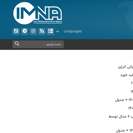
انی انرژی
ید خورد
؟
از بهره‌برداری ابرپروژه نفتی ایران تا کسب ۶ مدال توسط