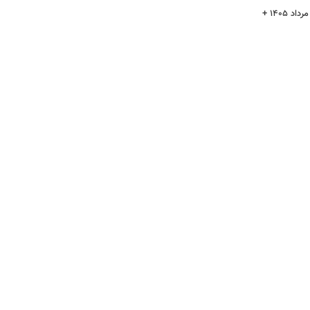
قیمت سکه پارسیان امروز پنجشنبه ۱۵ مرداد ۱۴۰۵ +