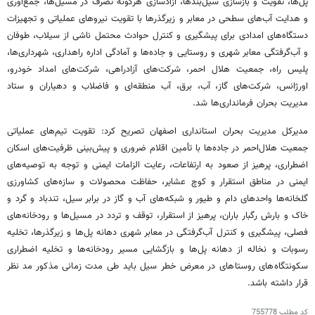
پل‌ها، تقویت و بازسازی سیل‌بندها، آزادسازی هرگونه تصرف در مسیل‌ها، جمع‌آوری
و هدایت آب‌های سطحی در معابر و زیرگذرها با تقویت نیروهای عملیاتی و تجهیزات
دستگاه‌های امدادی برای پیشگیری و کنترل حوادث محتمل ناشی از سیلاب، طوفان
و آب‌گرفتگی معابر شهری و روستایی و جاده‌ها و آمادگی اداره راهداری، شهرداری‌ها،
پلیس راه، جمعیت هلال احمر، شرکت‌های آزادراهی، شرکت‌های امداد خودرو،
اورژانس، شرکت‌های گاز، آب، برق، آب منطقه‌ای و فاضلاب و دهیاران و ستاد
مدیریت بحران فرمانداری‌ها شد.
مدیرکل مدیریت بحران استانداری اصفهان تصریح کرد: تقویت تیم‌های عملیاتی
جمعیت هلال‌احمر در جاده‌ها با تأمین اقلام ضروری و پیش‌بینی ظرفیت‌های اسکان
اضطراری، پرهیز از صعود به ارتفاعات، رعایت الزامات ایمنی و توجه به توصیه‌های
ایمنی در مناطق استقرار و کوچ عشایر، حفاظت محصولات و سازه‌های کشاورزی
گلخانه‌ها واحدهای دام و طیور و شبکه‌های آب و گاز در برابر سیل، تندباد و گرد و
خاک و بارش رگبار باران، پرهیز از استقرار، توقف و تردد در مسیل‌ها و رودخانه‌های
فصلی، پیشگیری و کنترل آب‌گرفتگی در معابر شهری دهانه پل‌ها و زیرگذرها، تخلیه
رسوبات و نخاله از دهانه پل‌ها و بازگشایی مسیر رودخانه‌ها و تخلیه اضطراری
سکونتگاه‌های روستاهای در معرض خطر سیل باید طی مدت زمانی مذکور مد نظر
قرار داشته باشد.
کد مطلب
755778