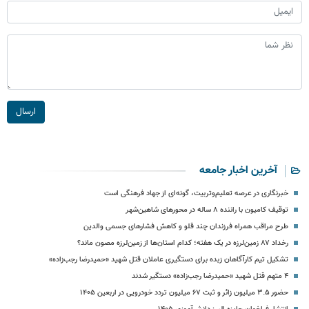
ارسال
آخرین اخبار جامعه
خبرنگاری در عرصه تعلیم‌وتربیت، گونه‌ای از جهاد فرهنگی است
توقیف کامیون با راننده ۸ ساله در محورهای شاهین‌شهر
طرح مراقب همراه فرزندان چند قلو و کاهش فشارهای جسمی والدین
رخداد ۸۷ زمین‌لرزه در یک هفته؛ کدام استان‌ها از زمین‌لرزه مصون ماند؟
تشکیل تیم کارآگاهان زبده برای دستگیری عاملان قتل شهید «حمیدرضا رجب‌زاده»
۴ متهم قتل شهید «حمیدرضا رجب‌زاده» دستگیر شدند
حضور ۳.۵ میلیون زائر و ثبت ۶۷ میلیون تردد خودرویی در اربعین ۱۴۰۵