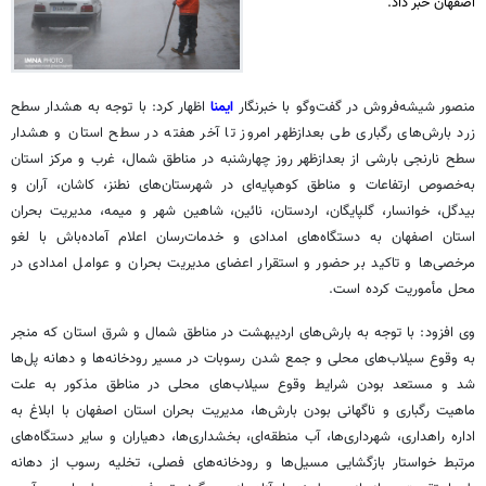
اصفهان خبر داد.
منصور شیشه‌فروش در گفت‌وگو با خبرنگار
ایمنا
اظهار کرد: با توجه به هشدار سطح
زرد بارش‌های رگباری طی بعدازظهر امروز تا آخر هفته در سطح استان و هشدار
سطح نارنجی بارشی از بعدازظهر روز چهارشنبه در مناطق شمال، غرب و مرکز استان
به‌خصوص ارتفاعات و مناطق کوهپایه‌ای در شهرستان‌های نطنز، کاشان،
آران
و
بیدگل، خوانسار، گلپایگان، اردستان، نائین، شاهین شهر و میمه، مدیریت بحران
استان اصفهان به دستگاه‌های امدادی و
خدمات‌رسان
اعلام آماده‌باش با لغو
مرخصی‌ها و تاکید بر حضور و استقرار اعضای مدیریت بحران و عوامل امدادی در
محل مأموریت کرده است.
وی افزود: با توجه به بارش‌های اردیبهشت در مناطق شمال و شرق استان که منجر
به وقوع سیلاب‌های محلی و جمع شدن رسوبات در مسیر رودخانه‌ها و دهانه پل‌ها
شد و مستعد بودن شرایط وقوع سیلاب‌های محلی در مناطق مذکور به علت
ماهیت رگباری و ناگهانی بودن بارش‌ها، مدیریت بحران استان اصفهان با ابلاغ به
اداره راهداری، شهرداری‌ها، آب منطقه‌ای، بخشداری‌ها، دهیاران و سایر دستگاه‌های
مرتبط خواستار بازگشایی مسیل‌ها و رودخانه‌های فصلی، تخلیه رسوب از دهانه