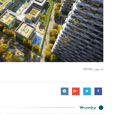
کد مطلب
739799
برچسب‌ها