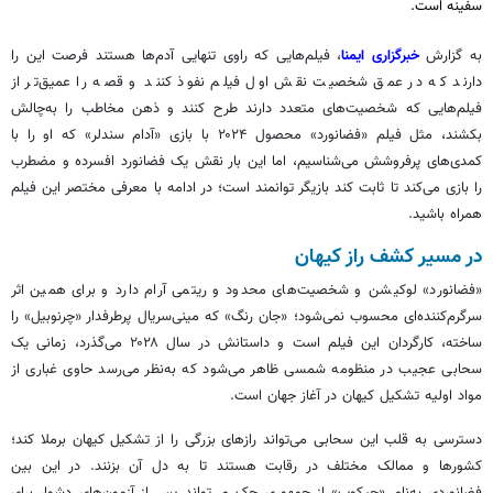
سفینه است.
به گزارش
خبرگزاری ایمنا
، فیلم‌هایی که راوی تنهایی آدم‌ها هستند فرصت این را
دارند که در عمق شخصیت نقش اول فیلم نفوذ کنند و قصه را عمیق‌تر از
فیلم‌هایی که شخصیت‌های متعدد دارند طرح کنند و ذهن مخاطب را به‌چالش
بکشند، مثل فیلم «فضانورد» محصول ۲۰۲۴ با بازی «
آدام
سندلر
» که او را با
کمدی‌های پرفروشش می‌شناسیم، اما این بار نقش یک فضانورد افسرده و مضطرب
را بازی می‌کند تا ثابت کند بازیگر توانمند است؛ در ادامه با معرفی مختصر این فیلم
همراه باشید.
در مسیر کشف راز کیهان
«فضانورد» لوکیشن و شخصیت‌های محدود و ریتمی آرام دارد و برای همین اثر
سرگرم‌کننده‌ای محسوب نمی‌شود؛ «جان رنگ» که
مینی‌سریال
پرطرفدار «چرنوبیل» را
ساخته، کارگردان این فیلم است و داستانش در سال ۲۰۲۸ می‌گذرد، زمانی یک
سحابی عجیب در منظومه شمسی ظاهر می‌شود که به‌نظر می‌رسد حاوی غباری از
مواد اولیه تشکیل کیهان در آغاز جهان است.
دسترسی به قلب این سحابی می‌تواند رازهای بزرگی را از تشکیل کیهان برملا کند؛
کشورها و ممالک مختلف در رقابت هستند تا به دل آن بزنند. در این بین