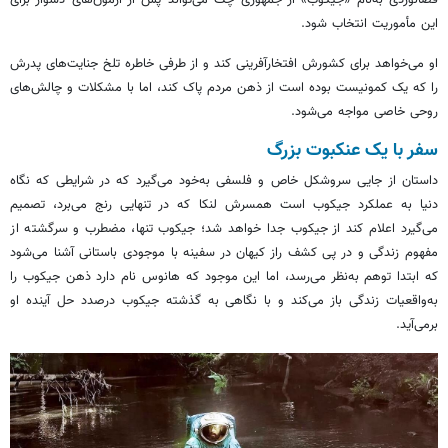
فضانوردی به‌نام «
جیکوب
» از جمهوری چک می‌تواند پس از آزمون‌های دشوار برای
این مأموریت انتخاب شود.
او می‌خواهد برای کشورش افتخارآفرینی کند و از طرفی خاطره تلخ جنایت‌های پدرش
را که یک کمونیست بوده است از ذهن مردم پاک کند، اما با مشکلات و چالش‌های
روحی خاصی مواجه می‌شود.
سفر با یک عنکبوت بزرگ
داستان از جایی سروشکل خاص و فلسفی به‌خود می‌گیرد که در شرایطی که نگاه
دنیا به عملکرد
جیکوب
است همسرش
لنکا
که در تنهایی رنج می‌برد، تصمیم
می‌گیرد اعلام کند از
جیکوب
جدا خواهد شد؛
جیکوب
تنها، مضطرب و سرگشته از
مفهوم زندگی و در پی کشف راز کیهان در سفینه با موجودی باستانی آشنا می‌شود
که ابتدا توهم به‌نظر می‌رسد، اما این موجود که
هانوس
نام دارد ذهن
جیکوب
را
به‌واقعیات زندگی باز می‌کند و با نگاهی به گذشته
جیکوب
درصدد حل آینده او
برمی‌آید.