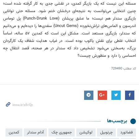
مسئله این نیست که یک بازیگر کمدی، در نقشی جدی به کار گرفته شده است؛
چنین انتخابی می‌توانست به نتیجه‌ای درخشان ختم شود. مسئله حتی توانایی
بازیگری
سندلر
هم نیست؛ ما عشق پریشان (Punch-Drunk Love) پل توماس
اندرسون و الماس‌های تراش‌نخورده (Uncut Gems) سفدی‌ها را دیده‌ایم و می‌دانیم
که
سندلر
، بازیگری مستعد است. مشکل این است که کمدین ۵۷ ساله، اساساً
انتخاب غلطی برای نقش
یاکوب
بوده است. در غیاب هدایت شفاف یک کارگردان
بزرگ، به‌سختی می‌شود تشخیص داد که
سندلر
در هر صحنه، قصد انتقال چه
احساسی را دارد و منظورش چیست؟
کد مطلب
729490
برچسب‌ها
فضانورد
چرنوبیل
لوکیشن
جمهوری چک
آدام سندلر
کمدین