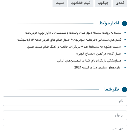
کمدی
جیکوب
فیلم فضانورد
سینما
اخبار مرتبط
سینما به روایت سینما/ دیوار میان پایتخت و شهرستان با «آپاراتچی» فروریخت
فیلم‌ های سینمایی آخر هفته تلویزیون + جدول فیلم‌ های امروز جمعه ۱۴ اردیبهشت
«مست عشق» به سینماها آمد + بازیگران، خلاصه و آهنگ فیلم مست عشق
«سال گربه» در کمین «تمساح خونی»
صداپیشگی بازیگران نام آشنا در انیمیشن‌های ایرانی
زیان‌ده‌های میلیون دلاری گیشه 2024
نظر شما