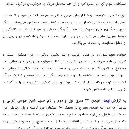
مشکلات مهم آن نیز اشاره کرد و آن هم معضل بزرگ و جان‌فرسای ترافیک است.
این مشکل از کوچه‌ها و خیابان‌های فرعی و کنار پیاده‌روها آغاز می‌شود و تا خیابان
اصلی ادامه دارد، جایی که از سواره و پیاده به نقطه صفر و سکون می‌رسند و دیگر
هیچ راه گریزی برای هیچ‌کس نیست؛ آلودگی صوتی و هوا نیز مزید بر کلافگی و
حوصله‌سر
بری
ماجرا می‌شود و در این میان صف بلند خودروها،
دودکنان
و بوق‌زنان
از مقابل مغازه‌ها و خانه‌ها می‌گذرند.
جولان موتورسواران در معابر فرعی و نیز بخش بزرگی از این معضل است و
نمی‌دانی باید سرفه کنی، صبور باشی یا از شتاب موتورسواران در امان بمانی؛ در
مجموع می‌توان گفت، این شلوغی و حجم از رفت و آمد، نشانی از پویایی و
سرزنده بودن محله و منطقه را دارد، از سوی دیگر باید برای معضل ترافیک در آن
فکر چاره کرد، چراکه بسیار فرسایشی بوده و زمان زیادی از شهروندان را می‌گیرد تا
از این سیاه‌چاله خلاص شوند.
به گزارش
ایمنا
، خیابان ۲۴ متری اول و دوم با نام جدید شیخ طوسی (غربی و
شرقی) به موازات خیابان معراج در منطقه ۱۰ اصفهان قرار گرفته و پل ارتباطی این
دو خیابان طویل و پرتردد خیابان میثم یا همان گرکان است؛ قدمت این خیابان به
۵۰ سال می‌رسد و تا پیش از انقلاب، به دلیل اینکه خارج از محدوده شهر بوده
است، اداره‌های آب و برق و شهرداری وقت، هیچ امکاناتی به آن نمی‌دادند.