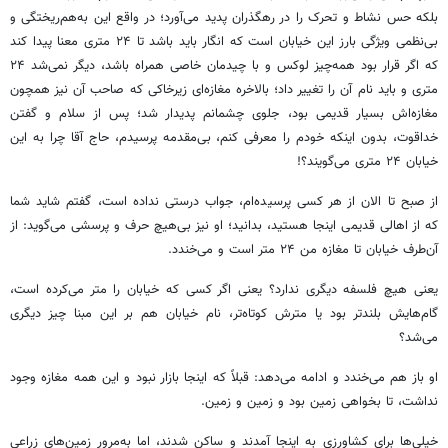
بلکه حس نشاط و تحرک را در رهگذران پدید می‌آورد؛ در واقع این به‌هم‌ریختگی و
بی‌نظمی ویژگی بارز این خیابان است که انگار باید باشد تا ۲۴ متری معنا پیدا کند
که اگر قرار بود همه‌چیز لوکس و با چیدمان خاصی همراه باشد، دیگر نمی‌شد ۲۴
متری و باید نام آن را تغییر داد؛ بالاخره مغازه‌ای زیرخاکی که صاحب آن نیز همچون
مغازه‌اش بسیار قدیمی بود، جلوی چشمانم پدیدار شد؛ پس از سلام و گفتن
خداقوت
، بدون اینکه خودم را معرفی کنم، بی‌مقدمه پرسیدم، حاج آقا چرا به این
خیابان ۲۴ متری می‌گویند؟!
از صبح تا الان از هر کسی پرسیده‌ام، جواب درستی نداده است، گفتم شاید شما
که از اهالی قدیمی اینجا هستید، بدانید؛ او نیز بی‌هیچ حرف و پرسشی می‌گوید: از
آن‌طرف خیابان تا مغازه من ۲۴ متر است و می‌خندد.
یعنی هیچ فلسفه دیگری ندارد؟ یعنی اگر کسی که خیابان را متر می‌کرده است،
گام‌هایش بلندتر بود یا مترش کوتاه‌تر، نام خیابان هم بر این مبنا چیز دیگری
می‌شد؟
او باز هم می‌خندد و ادامه می‌دهد: قبلاً که اینجا بازار نبود و این همه مغازه وجود
نداشت، تا بخواهی زمین بود و زمین و زمین.
خیلی‌ها برای کشاورزی به اینجا آمدند و ساکن شدند، اما به‌مرور زمین‌های زراعی