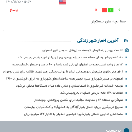
۱۶:۵۷ - ۱۴۰۲/۱۱/۲۸
پاسخ
0
9
صفا بچه های بیستچار
آخرین اخبار شهر زندگی
نشست بررسی راهکارهای توسعه حمل‌ونقل عمومی شهر اصفهان
دغدغه‌های شهروندان محله حصه درباره بهره‌برداری از زیرگذر شهید رئیسی بررسی شد
۱۳ هزار واحد آسیب‌دیده در اصفهان ارزیابی شد؛ بازسازی ۹۰ درصد واحدهای خسارت‌دیده
از قهرمانی بانوی ملی‌پوش دوومیدانی ایران تا روایت زندگی رهبر شهید انقلاب برای نسل نوجوان
اصفهان در مسیر شهرداری سبز؛ تجهیز همه ساختمان‌های شهرداری به انرژی خورشیدی تا ۱۴۱۰
توسعه خدمات غیرحضوری با اعتمادسازی و تبادل داده میان دستگاه‌ها محقق می‌شود
اطلاعات ۱۲۸ خانه تاریخی اصفهان به‌روزرسانی شد
هم‌افزایی منطقه ۱۲ و معاونت ترافیک برای تکمیل پروژه‌های اولویت‌دار
تسریع در پیگیری پروژه اتصال بلوار آزادگان به عاشق‌آباد و کمک‌خیابان بهارستان
ساماندهی کندروی شمالی بلوار شهید عباسپور اصفهان با اعتبار ۱۲۲ میلیارد ریال
برچسب