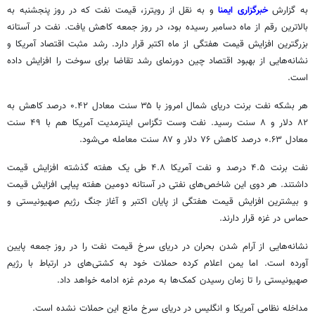
به گزارش
خبرگزاری ایمنا
و به نقل از رویترز، قیمت نفت که در روز پنجشنبه به
بالاترین رقم از ماه دسامبر رسیده بود، در روز جمعه کاهش یافت. نفت در آستانه
بزرگترین افزایش قیمت هفتگی از ماه اکتبر قرار دارد. رشد مثبت اقتصاد آمریکا و
نشانه‌هایی از بهبود اقتصاد چین دورنمای رشد تقاضا برای سوخت را افزایش داده
است.
هر بشکه نفت
برنت
دریای شمال امروز با ۳۵ سنت معادل ۰.۴۲ درصد کاهش به
۸۲ دلار و ۸ سنت رسید. نفت
وست
تگزاس
اینترمدیت
آمریکا هم با ۴۹ سنت
معادل ۰.۶۳ درصد کاهش ۷۶ دلار و ۸۷ سنت معامله می‌شود.
نفت
برنت
۴.۵ درصد و نفت آمریکا ۴.۸ طی یک هفته گذشته افزایش قیمت
داشتند. هر دوی این شاخص‌های نفتی در آستانه دومین هفته پیاپی افزایش قیمت
و بیشترین افزایش قیمت هفتگی از پایان اکتبر و آغاز جنگ رژیم صهیونیستی و
حماس در غزه قرار دارند.
نشانه‌هایی از آرام شدن بحران در دریای سرخ قیمت نفت را در روز جمعه پایین
آورده است. اما یمن اعلام کرده حملات خود به کشتی‌های در ارتباط با رژیم
صهیونیستی را تا زمان رسیدن کمک‌ها به مردم غزه ادامه خواهد داد.
مداخله نظامی آمریکا و انگلیس در دریای سرخ مانع این حملات نشده است.