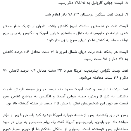
۸. قیمت جهانی گازوئیل به ۷۸۱.۲۵ دلار رسید.
۹. قیمت نفت سنگین عربستان ۷۸.۳۳ دلار اعلام شد.
قیمت نفت در نخستین ساعات امروز کاهش یافت. تاجران از نزدیک خطر مختل
شدن عرضه در خاورمیانه به دنبال حمله‌های هوایی آمریکا و انگلیس به یمن برای
توقف حمله به کشتی‌ها در دریای سرخ را زیر نظر دارند.
قیمت هر بشکه نفت
برنت
دریای شمال امروز با ۳۱ سنت معادل ۰.۴ درصد کاهش
به ۷۷ دلار و ۹۸ سنت رسید.
نفت
وست
تگزاس
اینترمدیت
آمریکا هم با ۳۲ سنت معادل ۰.۴ درصد کاهش ۷۲
دلار و ۳۶ سنت معامله می‌شود.
نفت
برنت
۱.۱ درصد و نفت آمریکا حدود یک درصد در روز جمعه افزایش قیمت
داشتند. به نقل از رویترز، حمله هوایی آمریکا و انگلیس به مواضع نظامی یمن
قیمت هر دوی این شاخص‌های نفتی را بیش از ۲ درصد در هفته گذشته بالا برد.
یمن در روز یکشنبه پس از حمله دوباره آمریکا تهدید کرد پاسخی قوی و مؤثر
خواهد داد، جو
بایدن
، رئیس‌جمهور آمریکا گفت یک پیام خصوصی به ایران در مورد
حمله‌های یمن فرستاده است. بسیاری از مالکان نفتکش‌ها از دریای سرخ دوری