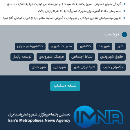
آلودگی هوای اصفهان، امروز یکشنبه ۱۸ مرداد + جدول شاخص کیفیت هوا به تفکیک مناطق
مصدومان حادثه آتش‌سوزی شهرک نصیرآباد به ۱۰ نفر افزایش یافت
تدوین رهنمودهای غذایی کودکان و نوجوانان / آموزش تغذیه سالم باید از دوران کودکی آغاز شود
برچسب
شهر
شهروند
کلانشهر
مدیریت شهری
کلانشهرهای جهان
حقوق شهروندی
نشاط اجتماعی
فرهنگ شهروندی
توسعه پایدار
حکمرانی خوب
اداره ارزان شهر
شهرداری
شهر خلاق
نسخه دسکتاپ