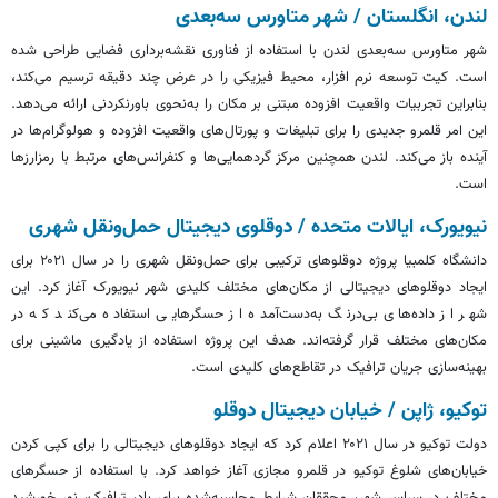
لندن، انگلستان / شهر
متاورس
سه‌بعدی
شهر
متاورس
سه‌بعدی لندن با استفاده از فناوری نقشه‌برداری فضایی طراحی شده
است. کیت توسعه نرم افزار، محیط فیزیکی را در عرض چند دقیقه ترسیم می‌کند،
بنابراین تجربیات واقعیت افزوده مبتنی بر مکان را به‌نحوی باورنکردنی ارائه می‌دهد.
این امر قلمرو جدیدی را برای تبلیغات و پورتال‌های واقعیت افزوده و هولوگرام‌ها در
آینده باز می‌کند. لندن همچنین مرکز گردهمایی‌ها و کنفرانس‌های مرتبط با
رمزارزها
است.
نیویورک، ایالات متحده / دوقلوی دیجیتال حمل‌ونقل شهری
دانشگاه کلمبیا پروژه دوقلوهای ترکیبی برای حمل‌ونقل شهری را در سال ۲۰۲۱ برای
ایجاد دوقلوهای دیجیتالی از مکان‌های مختلف کلیدی شهر نیویورک آغاز کرد. این
شهر از داده‌های بی‌درنگ به‌دست‌آمده از حسگرهایی استفاده می‌کند که در
مکان‌های مختلف قرار گرفته‌اند. هدف این پروژه استفاده از یادگیری ماشینی برای
بهینه‌سازی جریان ترافیک در تقاطع‌های کلیدی است.
توکیو، ژاپن / خیابان دیجیتال دوقلو
دولت توکیو در سال ۲۰۲۱ اعلام کرد که ایجاد دوقلوهای دیجیتالی را برای کپی کردن
خیابان‌های شلوغ توکیو در قلمرو مجازی آغاز خواهد کرد. با استفاده از حسگرهای
مختلف در سراسر شهر، محققان شرایط محاسبه‌شده برای باد، ترافیک، نور خورشید