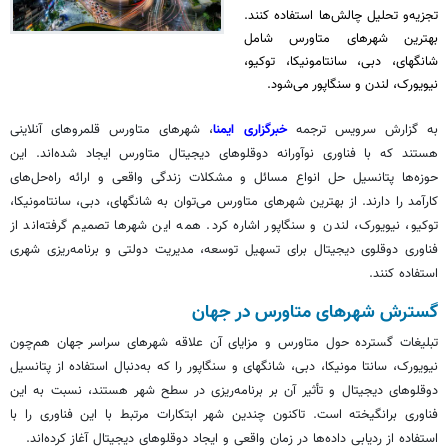
تجزیه‌و تحلیل چالش‌ها استفاده کنند.
بهترین شهرهای متاورس شامل
شانگهای، دبی، سانتامونیکا، توکیو،
نیویورک، لندن و سنگاپور می‌شود.
به گزارش سرویس ترجمه
خبرگزاری ایمنا
، شهرهای
متاورس
قلمروهای آنلاینی
هستند که با فناوری نوآورانه دوقلوهای دیجیتال
متاورس
ایجاد شده‌اند. این
حوزه‌ها پتانسیل حل انواع مسائل و مشکلات زندگی واقعی و ارائه راه‌حل‌های
کارآمد را دارند. از بهترین شهرهای
متاورس
می‌توان به شانگهای، دبی،
سانتامونیکا
،
توکیو، نیویورک، لندن و سنگاپور اشاره کرد. همه این شهرها تصمیم گرفته‌اند از
فناوری دوقلوی دیجیتال برای تسهیل توسعه، مدیریت دولتی و برنامه‌ریزی شهری
استفاده کنند.
گسترش شهرهای
متاورس
در جهان
تبلیغات گسترده حول
متاورس
و مزایای آن علاقه شهرهای سراسر جهان هم‌چون
نیویورک، سانتا مونیکا، دبی، شانگهای و سنگاپور را که به‌دنبال استفاده از پتانسیل
دوقلوهای دیجیتال و تأثیر آن بر برنامه‌ریزی در سطح شهر هستند، نسبت به این
فناوری برانگیخته است. تاکنون چندین شهر ابتکارات مرتبط با این فناوری را با
استفاده از ردیابی داده‌ها در زمان واقعی و ایجاد دوقلوهای دیجیتال آغاز کرده‌اند.