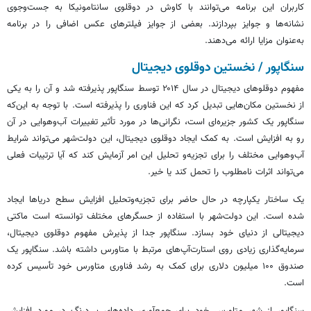
کاربران این برنامه می‌توانند با کاوش در دوقلوی
سانتامونیکا
به جست‌وجوی
نشانه‌ها و جوایز بپردازند. بعضی از جوایز فیلترهای عکس اضافی را در برنامه
به‌عنوان مزایا ارائه می‌دهند.
سنگاپور / نخستین دوقلوی دیجیتال
مفهوم دوقلوهای دیجیتال در سال ۲۰۱۴ توسط سنگاپور پذیرفته شد و آن را به یکی
از نخستین مکان‌هایی تبدیل کرد که این فناوری را پذیرفته است. با توجه به این‌که
سنگاپور یک کشور جزیره‌ای است، نگرانی‌ها در مورد تأثیر تغییرات آب‌وهوایی در آن
رو به افزایش است. به کمک ایجاد دوقلوی دیجیتال، این دولت‌شهر می‌تواند شرایط
آب‌وهوایی مختلف را برای تجزیه‌و تحلیل این امر آزمایش کند که آیا ترتیبات فعلی
می‌تواند اثرات نامطلوب را تحمل کند یا خیر.
یک ساختار یکپارچه در حال حاضر برای تجزیه‌وتحلیل افزایش سطح دریاها ایجاد
شده است. این دولت‌شهر با استفاده از حسگرهای مختلف توانسته است ماکتی
دیجیتالی از دنیای خود بسازد. سنگاپور جدا از پذیرش مفهوم دوقلوی دیجیتال،
سرمایه‌گذاری زیادی روی
استارت‌آپ‌های
مرتبط با
متاورس
داشته باشد. سنگاپور یک
صندوق ۱۰۰ میلیون دلاری برای کمک به رشد فناوری
متاورس
خود تأسیس کرده
است.
سنگاپور از شهر
متاورس
خود برای جمع‌آوری داده‌های بی‌درنگ در مورد افزایش