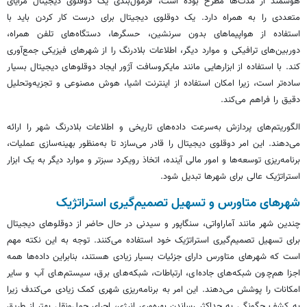
هوشمند از مدت‌ها مطرح بوده است، فرمول‌بندی یک دوقلوی دیجیتال مزایای
متعددی را به همراه دارد. یک دوقلوی دیجیتال برای درست کار کردن باید با
استفاده از هواپیماهای بدون سرنشین، حسگرها، دستگاه‌های تلفن همراه،
دوربین‌های ترافیکی و موارد دیگر، اطلاعات بلادرنگ را از شهرهای فیزیکی جمع‌آوری
کند. با استفاده از ابزارهایی مانند مایکروسافت
آژور
ایجاد دوقلوهای دیجیتال بسیار
ساده‌تر است، زیرا امکان استفاده از اینترنت اشیا، هوش مصنوعی و تجزیه‌وتحلیل
دقیق را فراهم می‌کند.
الگوریتم‌های پردازش به‌سرعت داده‌های تاریخی و اطلاعات بلادرنگ شهر را ارائه
می‌دهند. این امر دوقلوی دیجیتال را قادر می‌سازد تا به‌منظور بهینه‌سازی عملیات،
برنامه‌ریزی توسعه‌ها و امور مالی آینده، اتخاذ رویکرد سبزتر و موارد دیگر به یک ابزار
استراتژیک عالی برای شهرها تبدیل شود.
شهرهای
متاورس
و تسهیل تصمیم‌گیری استراتژیک
چندین شهر مانند
آماراواتی
، سنگاپور و سیدنی در حال حاضر از دوقلوهای دیجیتال
برای تسهیل تصمیم‌گیری استراتژیک خود استفاده می‌کنند. توجه به این نکته مهم
است که شهرهای
متاورس
دارای جزئیات بسیار زیادی هستند، بنابراین داده‌ها همه
اجزا هم‌چون شبکه‌های جاده‌ای، ارتباطات، شبکه‌های برق، سیستم‌های آب و سایر
امکانات را پوشش می‌دهند. این امر به برنامه‌ریزی شهری کمک زیادی می‌کندف زیرا
به کشف چگونگی به حداکثر رساندن بهره‌وری انرژی، اجرای حمل‌ونقل بهتر از طریق