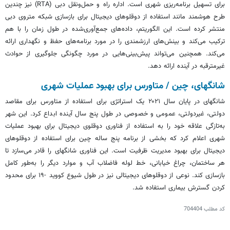
برای تسهیل برنامه‌ریزی شهری است. اداره راه و حمل‌ونقل دبی (RTA) نیز چندین
طرح هوشمند مانند استفاده از دوقلوهای دیجیتال برای بازسازی شبکه متروی دبی
منتشر کرده است. این الگوریتم، داده‌های جمع‌آوری‌شده در طول زمان را با هم
ترکیب می‌کند و بینش‌های ارزشمندی را در مورد برنامه‌های حفظ و نگهداری ارائه
می‌کند. همچنین می‌تواند پیش‌بینی‌هایی در مورد چگونگی جلوگیری از حوادث
غیرمترقبه در آینده ارائه دهد.
شانگهای، چین /
متاورس
برای بهبود عملیات شهری
شانگهای در پایان سال ۲۰۲۱ یک استراتژی برای استفاده از
متاورس
برای مقاصد
دولتی، غیردولتی، عمومی و خصوصی در طول پنج سال آینده ابداع کرد. این شهر
به‌تازگی علاقه خود را به استفاده از فناوری دوقلوی دیجیتال برای بهبود عملیات
شهری اعلام کرد که بخشی از برنامه پنج ساله چین برای استفاده از دوقلوهای
دیجیتال برای بهبود مدیریت ظرفیت است. این فناوری شانگهای را قادر می‌سازد تا
هر ساختمان، چراغ خیابانی، خط لوله فاضلاب آب و موارد دیگر را به‌طور کامل
بازسازی کند. نوعی از دوقلوهای دیجیتالی نیز در طول شیوع کووید -۱۹ برای محدود
کردن گسترش بیماری استفاده شد.
کد مطلب
704404