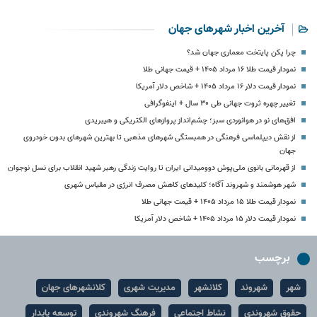
آخرین اخبار شهرهای جهان
چرا پکن پایتخت معماری جهان شد؟
نمودار قیمت طلا ۱۶ مرداد ۱۴۰۵ + قیمت جهانی طلا
نمودار قیمت دلار ۱۶ مرداد ۱۴۰۵ + شاخص دلار آمریکا
تغییر چهره‌ ثروت جهانی طی ۳۰ سال + اینفوگرافی
افق‌های نو در هوانوردی سبز؛ چشم‌انداز پروازهای الکتریکی و هیبریدی
از نقش دیپلماسی فرهنگی در همبستگی شهرهای مذهبی تا بهترین شهرهای بدون خودروی
جهان
از قهرمانی بانوی ملی‌پوش دوومیدانی ایران تا روایت زندگی رهبر شهید انقلاب برای نسل نوجوان
شهر هوشمند و شهروند آگاه؛ کلیدهای کاهش مصرف انرژی در مقیاس شهری
نمودار قیمت طلا ۱۵ مرداد ۱۴۰۵ + قیمت جهانی طلا
نمودار قیمت دلار ۱۵ مرداد ۱۴۰۵ + شاخص دلار آمریکا
برچسب
شهر
شهروند
کلانشهر
مدیریت شهری
کلانشهرهای جهان
حقوق شهروندی
نشاط اجتماعی
فرهنگ شهروندی
توسعه پایدار