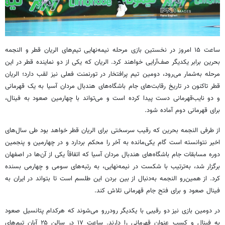
ساعت ۱۵ امروز در نخستین بازی مرحله نیمه‌نهایی تیم‌های
الریان
قطر و
النجمه
بحرین برابر یکدیگر صف‌آرایی خواهند کرد.
الریان
که یکی از دو نماینده قطر در این
مرحله به‌شمار می‌رود، دومین تیم پرافتخار در تورنمنت فعلی نیز لقب دارد؛
الریان
قطر تاکنون در تاریخ رقابت‌های جام باشگاه‌های هندبال مردان آسیا به یک قهرمانی
و دو نایب‌قهرمانی دست پیدا کرده است و می‌تواند با چهارمین صعود به فینال،
برای قهرمانی دوم آماده شود.
از طرفی
النجمه
بحرین که رقیب سرسختی برای
الریان
قطر خواهد بود طی سال‌های
اخیر نتوانسته است گام یکی‌مانده به آخر را محکم بردارد و در چهارمین و پنجمین
دوره مسابقات جام باشگاه‌های هندبال مردان آسیا که اتفاقاً یکی از آن‌ها در اصفهان
برگزار شد، به‌ترتیب با شکست در نیمه‌نهایی، به رتبه‌های سومی و چهارمی بسنده
کرد. از همین‌رو
النجمه
به‌دنبال از بین بردن این طلسم است تا بتواند در ایران به
فینال صعود و برای فتح جام قهرمانی تلاش کند.
در دومین بازی نیز دو رقیبی با یکدیگر رودررو می‌شوند که هرکدام پتانسیل صعود
به فینال و کسب عنوان قهرمانی را دارند. ساعت ۱۷ در سالن ۲۵ آبان تیم‌های