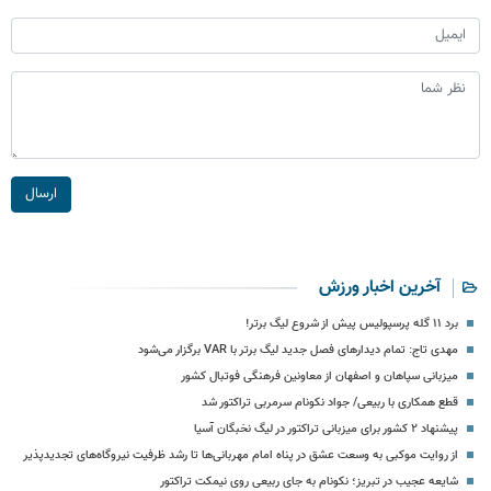
ارسال
آخرین اخبار ورزش
برد ۱۱ گله پرسپولیس پیش از شروع لیگ برتر!
مهدی تاج: تمام دیدارهای فصل جدید لیگ برتر با VAR برگزار می‌شود
میزبانی سپاهان و اصفهان از معاونین فرهنگی فوتبال کشور
قطع همکاری با ربیعی/ جواد نکونام سرمربی تراکتور شد
پیشنهاد ۲ کشور برای میزبانی تراکتور در لیگ نخبگان آسیا
از روایت موکبی به وسعت عشق در پناه امام مهربانی‌ها تا رشد ظرفیت نیروگاه‌های تجدیدپذیر
شایعه عجیب در تبریز؛ نکونام به جای ربیعی روی نیمکت تراکتور