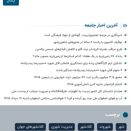
ارسال
آخرین اخبار جامعه
خبرنگاری در عرصه تعلیم‌وتربیت، گونه‌ای از جهاد فرهنگی است
توقیف کامیون با راننده ۸ ساله در محورهای شاهین‌شهر
طرح مراقب همراه فرزندان چند قلو و کاهش فشارهای جسمی والدین
رخداد ۸۷ زمین‌لرزه در یک هفته؛ کدام استان‌ها از زمین‌لرزه مصون ماند؟
تشکیل تیم کارآگاهان زبده برای دستگیری عاملان قتل شهید «حمیدرضا رجب‌زاده»
۴ متهم قتل شهید «حمیدرضا رجب‌زاده» دستگیر شدند
حضور ۳.۵ میلیون زائر و ثبت ۶۷ میلیون تردد خودرویی در اربعین ۱۴۰۵
انتشار فراخوان جایزه البرز دانش‌آموزی ۱۴۰۵
هشدار دادستان کل کشور نسبت به اظهارات تفرقه‌افکنانه و ضرورت صیانت از وحدت ملی
آب و هوای اصفهان طی چند روز آینده و فردا + هواشناسی ساعتی اصفهان شنبه ۱۷ مرداد ۱۴۰۵
برچسب
شهر
شهروند
کلانشهر
مدیریت شهری
کلانشهرهای جهان