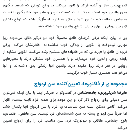
ازدواج‌هایی حال و آینده فرزند را نابود می‌کند. در واقع کودکی که شاهد درگیری
میان والدین خود است، ممکن است نسبت به پدر و مادر خود خشمگین یا نسبت
به جنس مخالف خود بدبین شود و حتی به قدری ایده‌آل‌گرا باشد که توقع داشتن
ازدواجی رویایی را برای جبران ازدواج والدین خود داشته باشد.
وی با بیان اینکه برخی فرزندان طلاق معمولاً خود نیز درگیر طلاق می‌شوند زیرا
مهارتی نیاموخته یا الگویی از زندگی خوب نداشته‌اند، خاطرنشان می‌کند: برخی
فرزندان طلاق یا فرزندانی که در خانواده‌های متشنج رشد می‌کنند الگویی مشابه از
رابطه زوجی والدین خود می‌سازند و با همسران خود مشکل دارند یا معیارهایی
رویایی در نظر دارند زیرا عقیده دارند والدین آنها زندگی بدی داشته‌اند و آنها
می‌خواهند همسری بسیار خوب برگزینند.
مجموعه‌ای از فاکتورها، تعیین‌کننده سن ازدواج
علیرضا شریفی‌یزدی؛ جامعه‌شناس
در گفت‌وگو با خبرنگار ایمنا با بیان اینکه نمی‌توان
سن دقیقی برای ازدواج ذکر کرد و این موعد برای همه افراد ثابت نیست، اظهار
می‌کند: گاهی ممکن است سن شناسنامه‌ای افراد با سن ازدواج آنها یکسان باشد
اما صرفاً سن ازدواج بسته به سن شناسنامه‌ای فرد نیست. سن عاطفی، اقتصادی،
بلوغ اجتماعی، عقلانی و بیولوژیک فرد، سن مناسب فرد را برای ازدواج تعیین
می‌کند.