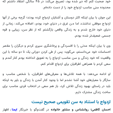
خود صحبت کنم که دیر شده بود، تصریح می‌کند: در ۴۵ سالگی اعتقاد داشتم که
محدوده سنی مناسب ازدواج خود را از دست داده‌ام.
این جوان با بیان اینکه اکثر دوستان و آشنایان ازدواج کرده بودند؛ گرچه برخی از آنها
ازدواج موفقی نداشتند اما من غرق در دنیای خود بودم، اضافه می‌کند: زمانی از
دنیای خود خارج شدم و به زندگی واقعی بازگشتم که از نظر سن، زیبایی و قوه
جسمی ضعیف‌تر شده بودم.
وی با بیان اینکه مدتی را با افسردگی و پرخاشگری سپری کردم و دیگران را مقصر
احساسات خود می‌دانستم، می‌گوید: پس از طی کردن دورانی یک تا دو ساله با این
واقعیت که خود زندگی و سن مناسب ازدواج را به تعویق انداخته بودم کنار آمدم و
سعی کردم با همراهی اطرافیان برای ازدواج اقدام کنم.
او ادامه می‌دهد: با همه تلاش‌ها و معرفی‌های اطرافیان، با شخص مناسب و
سازگار با معیارهای خود آشنا نشدم اما با وجود کنار آمدن با زندگی و باور به اینکه
باید در راستای بهبود زندگی تلاش کرد، باز هم سعی در انتخاب فردی مناسب برای
ساخت زندگی مشترک دارم.
ازدواج با استناد به سن تقویمی صحیح نیست
احسان کاظمی؛ روانشناس و مشاور خانواده
در گفت‌وگو با خبرنگار
ایمنا
، اظهار