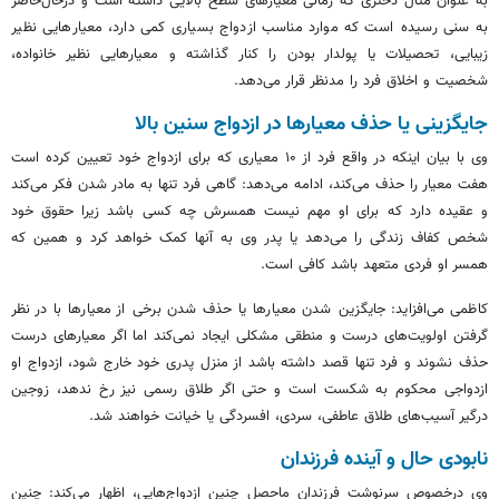
به عنوان مثال دختری که زمانی معیارهای سطح بالایی داشته است و
درحال‌حاضر
به سنی رسیده است که موارد مناسب ازدواج بسیاری کمی دارد، معیارهایی نظیر
زیبایی، تحصیلات یا پولدار بودن را کنار گذاشته و معیارهایی نظیر خانواده،
شخصیت و اخلاق فرد را مدنظر قرار می‌دهد.
جایگزینی یا حذف معیارها در ازدواج سنین بالا
وی با بیان اینکه در واقع فرد از ۱۰ معیاری که برای ازدواج خود تعیین کرده است
هفت معیار را حذف می‌کند، ادامه می‌دهد: گاهی فرد تنها به مادر شدن فکر می‌کند
و عقیده دارد که برای او مهم نیست همسرش چه کسی باشد زیرا حقوق خود
شخص کفاف زندگی را می‌دهد یا پدر وی به آنها کمک خواهد کرد و همین که
همسر او فردی متعهد باشد کافی است.
کاظمی می‌افزاید: جایگزین شدن معیارها یا حذف شدن برخی از معیارها با در نظر
گرفتن اولویت‌های درست و منطقی مشکلی ایجاد نمی‌کند اما اگر معیارهای درست
حذف نشوند و فرد تنها قصد داشته باشد از منزل پدری خود خارج شود، ازدواج او
ازدواجی محکوم به شکست است و حتی اگر طلاق رسمی نیز رخ ندهد، زوجین
درگیر آسیب‌های طلاق عاطفی، سردی، افسردگی یا خیانت خواهند شد.
نابودی حال و آینده فرزندان
وی
درخصوص
سرنوشت فرزندان ماحصل چنین ازدواج‌هایی، اظهار می‌کند: چنین