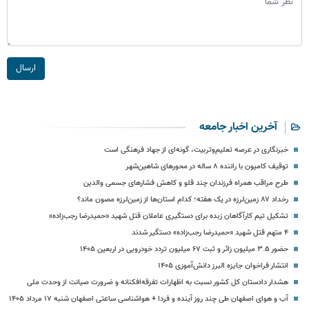
ارسال
آخرین اخبار جامعه
خبرنگاری در عرصه تعلیم‌وتربیت، گونه‌ای از جهاد فرهنگی است
توقیف کامیون با راننده ۸ ساله در محورهای شاهین‌شهر
طرح مراقب همراه فرزندان چند قلو و کاهش فشارهای جسمی والدین
رخداد ۸۷ زمین‌لرزه در یک هفته؛ کدام استان‌ها از زمین‌لرزه مصون ماند؟
تشکیل تیم کارآگاهان زبده برای دستگیری عاملان قتل شهید «حمیدرضا رجب‌زاده»
۴ متهم قتل شهید «حمیدرضا رجب‌زاده» دستگیر شدند
حضور ۳.۵ میلیون زائر و ثبت ۶۷ میلیون تردد خودرویی در اربعین ۱۴۰۵
انتشار فراخوان جایزه البرز دانش‌آموزی ۱۴۰۵
هشدار دادستان کل کشور نسبت به اظهارات تفرقه‌افکنانه و ضرورت صیانت از وحدت ملی
آب و هوای اصفهان طی چند روز آینده و فردا + هواشناسی ساعتی اصفهان شنبه ۱۷ مرداد ۱۴۰۵