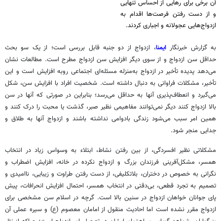
آن برخی برای رهایی از احساس تنهایی
و از دست رفتن فرصت‌ها اقدام به
ازدواج‌هایی عجولانه و اجباری کردند.
به گزارش خبرنگار
ایمنا
، ازدواج از دو جنبه قابل بررسی است؛ از یک سو بحث
حداقل سن ازدواج و از سوی دیگر افزایش سن ازدواج مطرح است. مطالعات نشان
می‌دهد پدیده تأخیر در ازدواج به‌منزله مسئله‌ای اجتماعی
روبه
افزایش است و این
تأخیر، مشکلات فراوانی به دنبال داشته است. شخصیت افراد با افزایش سن، شکل
می‌گیرد و انعطاف‌پذیری آنها به حداقل می‌رسد؛ بنابراین در صورتی که آنها در سن
بالا ازدواج کنند دیگر نمی‌توانند مفاهیمی نظیر صبر، گذشت یا محبت را درک کنند و
همین امر سبب می‌شود زندگی بادوامی نداشته باشند و ازدواج آنها به طلاق و
جدایی منجر شود.
مشکلاتی نظیر افسردگی، از بین رفتن نشاط، ابتلاء به وسواس زیاد در انتخاب
همسر، مشکل‌آفرینی فرزندان بزرگ و ازدواج نکرده در خانه، افزایش اضطراب و
نگرانی به خصوص در دختران، بلاتکلیفی، از دست رفتن طراوت و زیبایی، ناامیدی و
تصمیم به تجرد قطعی، بی‌دقتی در انتخاب همسر، احتمال افزایش انحرافات، پیش
پای جوانان خواهان ازدواج در سنین بالا است. گرچه در اسلام سن مشخصی برای
ازدواج مقرر نشده است اما احادیث منقول از امامان معصوم (ع) و سیره عملی آن