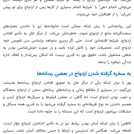
می‌کند: فرد حرف‌های زیادی از جمله "تو مجرد هستی و هر کاری دوست داری
می‌توانی انجام دهی" یا "شرایط انجام بسیاری از کارها پس از ازدواج برای تو پیش
نمی‌آید" را از اطرافیان خود می‌شوند.
این روانشناس با بیان اینکه ممکن است خانواده‌ها نیز با داشتن معیارهای
سخت‌گیرانه مانع از ازدواج شوند، خاطرنشان می‌کند: از دیگر علل به تأخیر افتادن
ازدواج، شرایط اقتصادی است. حتی اگر پسری بخواهد
براساس
سن تقویمی خود
ازدواج کند، تحصیلات خود را کامل کرده باشد و در صورت خوش‌شانس بودن به
شغلی مشغول باشد، حقوق وی به قدری نیست که امکان پس‌انداز یا کفاف اداره
زندگی دونفره را بدهد.
به سخره گرفته شدن ازدواج در بعضی رسانه‌ها
وی با بیان اینکه یکی از دیگر علل به تعویق افتادن ازدواج رسانه‌ها هستند،
می‌گوید: در بسیاری از مقاطع زمانی و برنامه‌های رسانه‌ای سخن از ازدواج به‌هنگام
و خوب بودن ازدواج است اما گاهی در بعضی فیلم‌ها و سریال‌ها ازدواج کردن و
همسر داشتن به نوع ظریفانه‌ای به سخره گرفته می‌شود یا به قدری همه مسائل و
مشکلات پیرامون ازدواج است که این مسئله را بد جلوه داده است.
کاظمی با بیان اینکه آسان بودن روابط نیز در به تأخیر انداختن ازدواج مؤثر است،
اضافه می‌کند: هنگامی که دسترسی و ارتباط با جنس مخالف آسان باشد، بسیاری