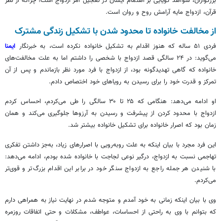
بزرگواران، شواهد گویایی بر اهتمام ایشان در تعجیل امر ازدواج است؛ چراکه از نظر
قرآن، ازدواج مایه آرامش روح و روان است.
از مخالفت خانواده تا محدود شدن با تشکیل زندگی مشترک
فردی ۵۱ ساله که هنوز اقدام به تشکیل خانواده نکرده است، به خبرنگار
ایمنا
می‌گوید: در ۲۴ سالگی قصد ازدواج با شخصی را داشتم اما به علت مخالفت‌های
خانواده که گاهی
تهدیدگونه
بود، از ازدواج با فرد مورد نظر بازماندم و پس از آن
تمرکز و قدرت خود را برای رسیدن به رویاهای خود اختصاص دادم.
او ادامه می‌دهد: هنگامی که ۲۵ تا ۳۰ سالگی را طی می‌کردم، احساس کردم
ازدواج با محدود کردن از پیشرفت و رسیدن به آرزوها جلوگیری می‌کند و همان
زمان بود که اصرار خانواده برای تشکیل خانواده بیشتر شد.
این فرد مجرد با بیان اینکه به علت روبه‌رویی با اصرارهای زیاد، به‌جز داشتن تفکری
تهاجمی نسبت به ازدواج، درگیر نوعی لجاجت با خانواده شده بودم، ادامه می‌دهد:
با شنیدن هر جمله راجع به ازدواج سنگر خود در برابر این اقدام بزرگ‌تر و قوی‌تر
می‌کردم.
وی با بیان اینکه زمانی به خود آمدم و متوجه شدم در نهایت نیاز به همراهی دارم
که بتوانم با وی به راحتی از احساسات، عواطف، مشکلات و حتی اتفاقات روزمره