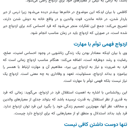
باشد، به آرامی به نیمی از معیارهای خود برای ازدواج راضی می‌شود.
کاظمی با بیان اینکه این موضوع در خانم‌ها بیشتر دیده می‌شود زیرا ترس از دیر
باردار شدن، در خانه ماندن، فوت والدین و در واقع خانه به دوش شدن دارند،
تصریح می‌کند: جمع این تفکرات منجر می‌شود که فرد احساس کند برای ازدواج دیر
شده است، در صورتی که ازدواج باید در زمان مناسب انجام شود.
ازدواج فهمی توأم با مهارت
وی با بیان اینکه معنادار بودن یک زندگی زناشویی در وجود احساس امنیت، صلح،
رضایت و رشد دوطرفه است، اضافه می‌کند: هنگام مناسب ازدواج زمانی است که
فرد به ضرورت و نیاز به ازدواج پی ببرد، مفاهیم آن و مهارت ارتباط با همسر را
بیاموزد و بداند ازدواج، مسئولیت، تعهد و وفاداری به چه معنی است. ازدواج یک
نیاز نیست بلکه فهمی توأم با مهارت است.
این روانشناس با اشاره به اهمیت استقلال فرد در ازدواج، می‌گوید: زمانی که فرد
به قدری از نظر استقلال به قدرت نرسیده باشد که بتواند جدای از معیارهای والدین
و مخالف نظر آنها، مهم‌ترین تصمیم زندگی خود را بگیرد این فرد توان ازدواج ندارد.
فرد باید بداند استدلال و منطق او از معیارهایی که برای ازدواج دارد چیست.
تنها دوست داشتن کافی نیست