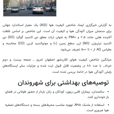
به گزارش خبرگزاری ایمنا، شاخص کیفیت هوا (AQI) یک معیار استاندارد جهانی
برای سنجش میزان آلودگی هوا و کیفیت آن است. این شاخص بر اساس غلظت
آلاینده هایی مانند ۲.۵ و PM۱۰ به عنوان ذرات معلق دی اکسید گوگرد (SO) دی
اکسید نیتروژن (NO) ازن سطح زمین (۰) و مونوکسید کربن (CO) محاسبه و
مقیاس AQ از ۰ تا ۵۰۰ تعریف می‌شود.
میانگین شاخص کیفیت هوای کلان‌شهر اصفهان امروز _ جمعه بیست و دوم
خرداد_ با عدد ۸۸ در وضعیت قابل قبول ثبت شده و جزئیات سایر ایستگاه‌های
پایش آلودگی هوا در ادامه بررسی شده است.
توصیه‌های بهداشتی برای شهروندان
سالمندان، بیماران قلبی-ریوی، کودکان و زنان باردار از حضور طولانی در فضای
باز خودداری کنند.
استفاده از ماسک N۹۵، تهویه مناسب محیط‌های بسته و دستگاه‌های تصفیه
هوا ضروری است.