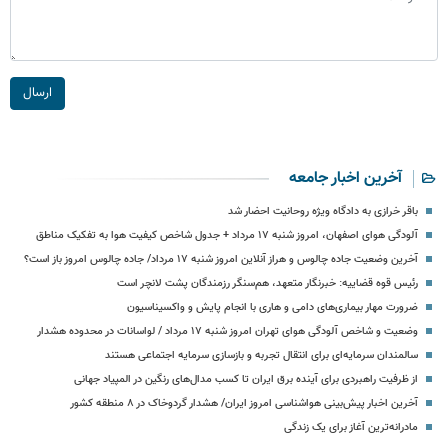
ارسال
آخرین اخبار جامعه
باقر خرازی به دادگاه ویژه روحانیت احضار شد
آلودگی هوای اصفهان، امروز شنبه ۱۷ مرداد + جدول شاخص کیفیت هوا به تفکیک مناطق
آخرین وضعیت جاده چالوس و هراز آنلاین امروز شنبه ۱۷ مرداد/ جاده چالوس امروز باز است؟
رئیس قوه قضاییه: خبرنگار متعهد، هم‌سنگر رزمندگان پشت لانچر است
ضرورت مهار بیماری‌های دامی و هاری با انجام پایش و واکسیناسیون
وضعیت و شاخص آلودگی هوای تهران امروز شنبه ۱۷ مرداد / لواسانات در محدوده هشدار
سالمندان سرمایه‌ای برای انتقال تجربه و بازسازی سرمایه اجتماعی هستند
از ظرفیت راهبردی برای آینده برق ایران تا کسب مدال‌های رنگین در المپیاد جهانی
آخرین اخبار پیش‌بینی هواشناسی امروز ایران/ هشدار گردوخاک در ۸ منطقه کشور
مادرانه‌ترین آغاز برای یک زندگی