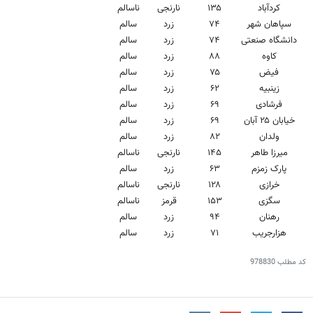
کردآباد
۱۳۵
نارنجی
ناسالم
سپاهان شهر
۷۴
زرد
سالم
دانشگاه صنعتی
۷۴
زرد
سالم
کاوه
۸۸
زرد
سالم
فیض
۷۵
زرد
سالم
زینبیه
۶۲
زرد
سالم
فرشادی
۶۹
زرد
سالم
خیابان ۲۵ آبان
۶۹
زرد
سالم
ولدان
۸۲
زرد
سالم
میرزا طاهر
۱۴۵
نارنجی
ناسالم
پارک زمزم
۶۳
زرد
سالم
خرازی
۱۲۸
نارنجی
ناسالم
سگزی
۱۵۳
قرمز
ناسالم
رهنان
۹۴
زرد
سالم
هزارجریب
۷۱
زرد
سالم
کد مطلب
978830