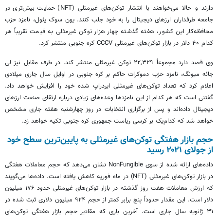
دارند و حالا می‌خواهند با انتشار توکن‌های غیرمثلی (NFT) حمایت بیش‌تری در
جامعه طرفداران ارزهای دیجیتال را به خود جلب کنند. یون سوک یئول، نامزد حزب
محافظه‌کار این کشور، هفته گذشته چهار هزار توکن غیرمثلی به قیمت تقریباً هر
کدام ۴۰ دلار در بازار توکن‌های غیرمثلی CCCV کره جنوبی منتشر کرد.
وی قصد دارد مجموعاً ۲۲,۳۲۹ توکن غیرمثلی منتشر کند. در طرف مقابل نیز لی
جائه میونگ، نامزد حزب دموکرات حاکم بر کره جنوبی در اوایل سال جاری میلادی
اعلام کرد که تعداد توکن‌های غیرمثلی ایردراپ شده خود را افزایش خواهد داد.
گفتنی است که هر کدام از این نامزدها وعده‌های زیادی درباره ارتقای صنعت ارزهای
دیجیتال داده‌اند و پس از برگزاری انتخابات در روز چهارشنبه هفته جاری مشخص
خواهد شد که کدام‌یک بر کرسی ریاست جمهوری کره جنوبی تکیه خواهد زد.
حجم بازار هفتگی توکن‌های غیرمثلی به پایین‌ترین سطح خود
از جولای ۲۰۲۱ رسید
داده‌های ارائه شده از سوی NonFungible نشان می‌دهد که حجم معاملات هفتگی
در بازار توکن‌های غیرمثلی (NFT) در ماه فوریه کاهش یافته است. داده‌ها می‌گویند
که ارزش معاملات هفت روز گذشته در بازار توکن‌های غیرمثلی حدود ۱۷۶ میلیون
دلار است. این مقدار حدوداً پنج برابر کمتر از حجم ۹۲۴ میلیون دلاری ثبت شده در
۳۱ ژانویه سال جاری است. آخرین باری که مقادیر حجم بازار هفتگی توکن‌های