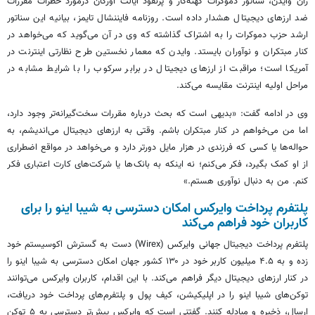
ران وایدن، سناتور دموکرات کهنه‌کار و پرنفوذ ایالت اورگان درمورد خطرات مقررات
ضد ارزهای دیجیتال هشدار داده است. روزنامه فایننشال تایمز، بیانیه این سناتور
ارشد حزب دموکرات را به اشتراک گذاشته که وی در آن می‌گوید که می‌خواهد در
کنار مبتکران و نوآوران بایستد. وایدن که معمار نخستین طرح نظارتی اینترنت در
آمریکا است؛ مراقبت از ارزهای دیجیتال در برابر سرکوب را با شرایط مشابه در
مراحل اولیه اینترنت مقایسه می‌کند.
وی در ادامه گفت: «بدیهی است که بحث درباره مقررات سخت‌گیرانه‌تر وجود دارد،
اما من می‌خواهم در کنار مبتکران باشم. وقتی به ارزهای دیجیتال می‌اندیشم، به
حواله‌ها یا کسی که فرزندی در هزار مایل دورتر دارد و می‌خواهد در مواقع اضطراری
از او کمک بگیرد، فکر می‌کنم؛ نه اینکه به بانک‌ها یا شرکت‌های کارت اعتباری فکر
کنم. من به دنبال نوآوری هستم.»
پلتفرم پرداخت وایرکس امکان دسترسی به شیبا اینو را برای
کاربران خود فراهم می‌کند
پلتفرم پرداخت دیجیتال جهانی وایرکس (Wirex) دست به گسترش اکوسیستم خود
زده و به ۴.۵ میلیون کاربر خود در ۱۳۰ کشور جهان امکان دسترسی به شیبا اینو را
در کنار ارزهای دیجیتال دیگر فراهم می‌کند. با این اقدام، کاربران وایرکس می‌توانند
توکن‌های شیبا اینو را در اپلیکیشن، کیف پول و پلتفرم‌های پرداخت خود دریافت،
ارسال، ذخیره و مبادله کنند. گفتنی است که وایرکس پیش‌تر دسترسی به ۵ توکن