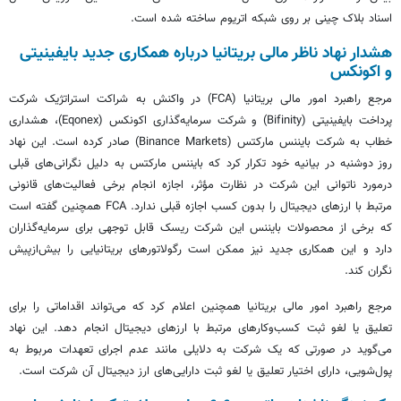
اسناد بلاک چینی بر روی شبکه اتریوم ساخته شده است.
هشدار نهاد ناظر مالی بریتانیا درباره همکاری جدید بایفینیتی
و اکونکس
مرجع راهبرد امور مالی بریتانیا (FCA) در واکنش به شراکت استراتژیک شرکت
پرداخت بایفینیتی (Bifinity) و شرکت سرمایه‌گذاری اکونکس (Eqonex)، هشداری
خطاب به شرکت بایننس مارکتس (Binance Markets) صادر کرده است. این نهاد
روز دوشنبه در بیانیه خود تکرار کرد که بایننس مارکتس به دلیل نگرانی‌های قبلی
درمورد ناتوانی این شرکت در نظارت مؤثر، اجازه انجام برخی فعالیت‌های قانونی
مرتبط با ارزهای دیجیتال را بدون کسب اجازه قبلی ندارد. FCA همچنین گفته است
که برخی از محصولات بایننس این شرکت ریسک قابل توجهی برای سرمایه‌گذاران
دارد و این همکاری جدید نیز ممکن است رگولاتورهای بریتانیایی را بیش‌ازپیش
نگران کند.
مرجع راهبرد امور مالی بریتانیا همچنین اعلام کرد که می‌تواند اقداماتی را برای
تعلیق یا لغو ثبت کسب‌وکارهای مرتبط با ارزهای دیجیتال انجام دهد. این نهاد
می‌گوید در صورتی که یک شرکت به دلایلی مانند عدم اجرای تعهدات مربوط به
پول‌شویی، دارای اختیار تعلیق یا لغو ثبت دارایی‌های ارز دیجیتال آن شرکت است.