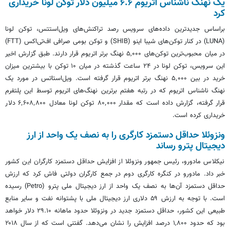
یک نهنگ ناشناس اتریوم ۶.۶ میلیون دلار توکن لونا خریداری
کرد
براساس جدیدترین داده‌های سرویس رصد تراکنش‌های ویل‌استتس، توکن لونا
(LUNA) در کنار توکن‌های شیبا اینو (SHIB) و توکن بومی صرافی اف‌تی‌اکس (FTT)
در میان محبوب‌ترین توکن‌های ۵,۰۰۰ نهنگ برتر اتریوم قرار دارند. طبق گزارش اخیر
این سرویس، توکن لونا در ۲۴ ساعت گذشته در میان ۱۰ توکن با بیشترین میزان
خرید در بین ۵٬۰۰۰ نهنگ برتر اتریوم قرار گرفته است. ویل‌استاتس در مورد یک
نهنگ ناشناس اتریوم که در رتبه هفتم برترین نهنگ‌های اتریوم توسط این پلتفرم
قرار گرفته، گزارش داده است که مقدار ۸۰٬۰۰۰ توکن لونا معادل ۶٬۶۰۸٬۸۰۰ دلار
خریداری کرده است.
ونزوئلا حداقل دستمزد کارگری را به نصف یک واحد از ارز
دیجیتال پترو رساند
نیکلاس مادورو، رئیس جمهور ونزوئلا از افزایش حداقل دستمزد کارگران این کشور
خبر داد. مادورو در کنگره کارگری دوم در جمع کارگران دولتی فاش کرد که ارزش
حداقل دستمزد آن‌ها به نصف یک واحد از ارز دیجیتال ملی پترو (Petro) رسیده
است. با توجه به ارزش ۵۹ دلاری ارز دیجیتال ملی با پشتوانه نفت و سایر منابع
طبیعی این کشور، حداقل دستمزد جدید در ونزوئلا حدود ماهانه ۲۹.۱۰ دلار خواهد
بود که حدود ۱,۸۰۰ درصد افزایش را نشان می‌دهد. گفتنی است که از سال ۲۰۱۸