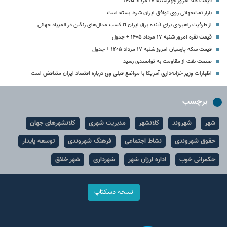
قیمت طلا امروز چهارشنبه ۱۷ مرداد ۱۴۰۵
بازار نفت‌جهانی روی توافق ایران شرط بسته است
از ظرفیت راهبردی برای آینده برق ایران تا کسب مدال‌های رنگین در المپیاد جهانی
قیمت نقره امروز شنبه ۱۷ مرداد ۱۴۰۵ + جدول
قیمت سکه پارسیان امروز شنبه ۱۷ مرداد ۱۴۰۵ + جدول
صنعت نفت از مقاومت به توانمندی رسید
اظهارات وزیر خزانه‌داری آمریکا با مواضع قبلی وی درباره اقتصاد ایران متناقض است
برچسب
شهر
شهروند
کلانشهر
مدیریت شهری
کلانشهرهای جهان
حقوق شهروندی
نشاط اجتماعی
فرهنگ شهروندی
توسعه پایدار
حکمرانی خوب
اداره ارزان شهر
شهرداری
شهر خلاق
نسخه دسکتاپ