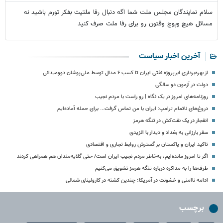
سلام نمایندگان مجلس ملت شما اگه دنبال رفا ملتیت بفکر تورم باشید نه
مسائل هیچ وپوچ وقتون رو برای رفا ملت صرف کنید
آخرین اخبار سیاست
از بهره‌برداری ابرپروژه نفتی ایران تا کسب ۶ مدال توسط ملی‌پوشان دوومیدانی
دولت در آزمون دو سالگی
روزنامه‌های امروز در یک نگاه | رو راست با مردم نجیب
دروغ‌های ناتمام ترامپ: ایران با من تماس گرفت... برای حمله آماده‌ایم
انفجار در یک نفت‌کش در تنگه هرمز
سفر بارزانی به بغداد و دیدار با الزیدی
تاکید ایران و پاکستان بر گسترش روابط تجاری و اقتصادی
اگر تا امروز مانده‌ایم، به‌خاطر مردم نجیب ایران است/ حتی گلایه‌مندان هم همراهی کردند
طرف‌ها را به مذاکره درباره تنگه هرمز تشویق می‌کنیم
ادامه ناامنی و خشونت در آمریکا؛ چندین کشته در کارولینای شمالی
برچسب