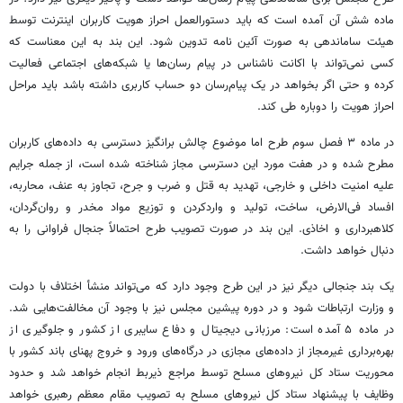
ماده شش آن آمده است که باید دستورالعمل احراز هویت کاربران اینترنت توسط
هیئت ساماندهی به صورت آئین نامه تدوین شود. این بند به این معناست که
کسی نمی‌تواند با اکانت ناشناس در پیام رسان‌ها یا شبکه‌های اجتماعی فعالیت
کرده و حتی اگر بخواهد در یک پیام‌رسان دو حساب کاربری داشته باشد باید مراحل
احراز هویت را دوباره طی کند.
در ماده ۳ فصل سوم طرح اما موضوع چالش برانگیز دسترسی به داده‌های کاربران
مطرح شده و در هفت مورد این دسترسی مجاز شناخته شده است، از جمله جرایم
علیه امنیت داخلی و خارجی، تهدید به قتل و ضرب و جرح، تجاوز به عنف، محاربه،
افساد فی‌الارض، ساخت، تولید و واردکردن و توزیع مواد مخدر و روان‌گردان،
کلاهبرداری و اخاذی. این بند در صورت تصویب طرح احتمالاً جنجال فراوانی را به
دنبال خواهد داشت.
یک بند جنجالی دیگر نیز در این طرح وجود دارد که می‌تواند منشأ اختلاف با دولت
و وزارت ارتباطات شود و در دوره پیشین مجلس نیز با وجود آن مخالفت‌هایی شد.
در ماده ۵ آمده است: مرزبانی دیجیتال و دفاع سایبری از کشور و جلوگیری از
بهره‌برداری غیرمجاز از داده‌های مجازی در درگاه‌های ورود و خروج پهنای باند کشور با
محوریت ستاد کل نیروهای مسلح توسط مراجع ذیربط انجام خواهد شد و حدود
وظایف با پیشنهاد ستاد کل نیروهای مسلح به تصویب مقام معظم رهبری خواهد