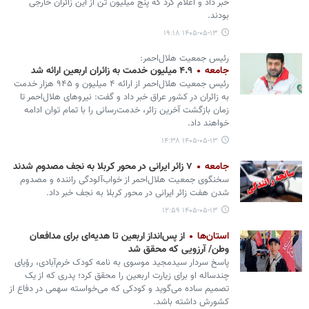
خبر داد و اعلام کرد که پنج میلیون تن از این زائران خارجی
بودند.
۱۴۰۵-۰۵-۱۳ ۱۹:۱۸
رئیس جمعیت هلال‌احمر:
جامعه
۴.۹ میلیون خدمت به زائران اربعین ارائه شد
رئیس جمعیت هلال‌احمر از ارائه ۴ میلیون و ۹۴۵ هزار خدمت
به زائران در کشور عراق خبر داد و گفت: نیروهای هلال‌احمر تا
زمان بازگشت آخرین زائر، خدمت‌رسانی را با تمام توان ادامه
خواهند داد.
۱۴۰۵-۰۵-۱۳ ۱۴:۳۸
جامعه
۷ زائر ایرانی در محور کربلا به نجف مصدوم شدند
سخنگوی جمعیت هلال‌احمر از خواب‌آلودگی راننده و مصدوم
شدن هفت زائر ایرانی در محور کربلا به نجف خبر داد.
۱۴۰۵-۰۵-۱۳ ۱۲:۵۹
استان‌ها
از پس‌انداز اربعین تا هدیه‌ای برای مدافعان
وطن/ آرزویی که محقق شد
پاسخ سردار سیدمجید موسوی به نامه کودک خرم‌آبادی، رؤیای
چندساله او برای زیارت اربعین را محقق کرد؛ پدری که از یک
تصمیم ساده می‌گوید و کودکی که می‌خواسته سهمی در دفاع از
کشورش داشته باشد.