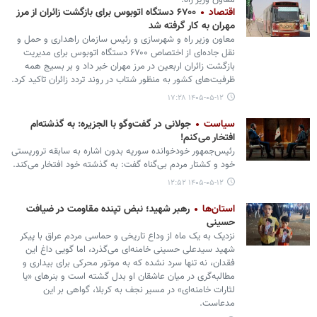
معاون وزیر راه:
اقتصاد
۶۷۰۰ دستگاه اتوبوس برای بازگشت زائران از مرز
مهران به کار گرفته شد
معاون وزیر راه و شهرسازی و رئیس سازمان راهداری و حمل و
نقل جاده‌ای از اختصاص ۶۷۰۰ دستگاه اتوبوس برای مدیریت
بازگشت زائران اربعین در مرز مهران خبر داد و بر بسیج همه
ظرفیت‌های کشور به منظور شتاب در روند تردد زائران تاکید کرد.
۱۴۰۵-۰۵-۱۲ ۱۷:۲۸
سیاست
جولانی در گفت‌وگو با الجزیره: به گذشته‌ام
افتخار می‌کنم!
رئیس‌جمهور خودخوانده سوریه بدون اشاره به سابقه تروریستی
خود و کشتار مردم بی‌گناه گفت: به گذشته خود افتخار می‌کند.
۱۴۰۵-۰۵-۱۲ ۱۲:۵۲
استان‌ها
رهبر شهید؛ نبض تپنده مقاومت در ضیافت
حسینی
نزدیک به یک ماه از وداع تاریخی و حماسی مردم عراق با پیکر
شهید سیدعلی حسینی خامنه‌ای می‌گذرد، اما گویی داغ این
فقدان، نه تنها سرد نشده که به موتور محرکی برای بیداری و
مطالبه‌گری در میان‌ عاشقان او بدل گشته است و بنرهای «یا
لثارات خامنه‌ای» در مسیر نجف به کربلا، گواهی بر این
مدعاست.