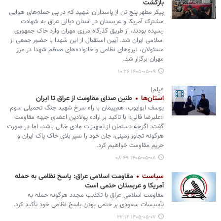
بازگشت
پیکر مطهر پنج تن از پاسداران شهید که در پی حمله‌های هوایی
مشترک آمریکا و عربستان در استان دیالی عراق به شهادت
رسیده بودند، از طریق گذرگاه مرزی مهران وارد خاک جمهوری
اسلامی ایران شد. آیین استقبال از این شهدا با حضور جمعی از
مسئولان، نیروهای نظامی و خانواده‌های معظم شهدا در مرز
مهران برگزار شد.
۱۴۰۵-۰۵-۰۹ ۱۰:۲۶
فیلم|
استان‌ها
طنین صدای مقاومت از عراق تا ایران
یوسف ابوایوب، هم‌پیمان با راه سرخ شهید جنگ تحمیلی سوم
«علیرضا قالی» با تاکید بر اراده پولادین اعضای جبهه مقاومت
گفت: اگرچه دستمان از تجهیزات مادی خالی باشد، اما در صورت
هرگونه تجاوز زمینی، جان خود را سپر بلای خاک پاک ایران و
حریم مقاومت خواهیم کرد.
۱۴۰۵-۰۵-۰۸ ۰۸:۴۹
سیاست
مقاومت اسلامی عراق: پاسخ نظامی به حمله
آمریکا و عربستان حتمی است
مقاومت اسلامی عراق با تکذیب مجدد هرگونه حمله به
تأسیسات سعودی بر حتمی بودن پاسخ نظامی خود تأکید کرد.
۱۴۰۵-۰۵-۰۷ ۲۲:۱۲