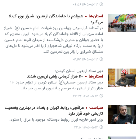
۱۴۰۵-۰۵-۱۳ ۰۹:۵۶
استان‌ها
هم‌قدم با جاماندگان اربعین؛ شیراز بوی کربلا
می‌گیرد
در آستانه فرارسیدن چهلمین روز شهادت امام حسین (ع)، شیراز
آماده میزبانی از قافله جاماندگان کربلا می‌شود؛ آیینی معنوی که
با حضور جوانان و مادران دل‌شکسته از میدان آئینه امام حسین
(ع) به سمت بارگاه نورانی شاهچراغ (ع) آغاز می‌شود تا دل‌های
مشتاق شیرازی را زائر بین‌الحرمین کند.
۱۴۰۵-۰۵-۱۳ ۰۷:۴۷
دبیر ستاد اربعین استان کرمان:
استان‌ها
۱۱۰ هزار کرمانی راهی اربعین شدند
دبیر ستاد اربعین حسینی(ع) استان کرمان از اعزام حدود ۱۱۰
هزار زائر از استان به مراسم پیاده‌روی اربعین خبر داد.
۱۴۰۵-۰۵-۱۲ ۲۳:۲۶
سیاست
عراقچی: روابط تهران و بغداد در بهترین وضعیت
تاریخی خود قرار دارد
وزیر امور خارجه ایران روابط دوستانه موجود با عراق را ستود.
۱۴۰۵-۰۵-۱۲ ۲۲:۱۰