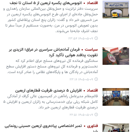
اقتصاد
اتوبوس‌های یکسره اربعین از ۵ استان تا نجف
سرپرست دفتر ترانزیت و حمل‌ونقل بین‌المللی سازمان راهداری و
حمل‌ونقل جاده‌ای از اجرای طرح اتوبوس‌های یکسره اربعین در
مرز خسروی خبر داد و گفت: زائران پنج استان پرتقاضای کشور
بدون تعویض اتوبوس در مرز، به‌صورت مستقیم از مبدأ سفر تا
نجف اشرف جابه‌جا می‌شوند.
۱۴۰۵-۰۵-۰۹ ۲۳:۵۴
سیاست
فرمان آماده‌باش سراسری در عراق؛ الزیدی بر
تقویت پدافند هوایی تأکید کرد
سخنگوی فرمانده کل نیروهای مسلح عراق اعلام کرد که
نخست‌وزیر و فرمانده کل نیروهای مسلح دستور افزایش سطح
آماده‌باش در پادگان ها و پایگاه‌های نظامی را صادر کرده است.
۱۴۰۵-۰۵-۰۹ ۲۳:۱۶
اقتصاد
افزایش ۵ درصدی ظرفیت قطارهای اربعین
قائم‌مقام مدیرعامل راه‌آهن در کمیسیون عالی گراف از آمادگی
کامل شبکه ریلی برای خدمت‌رسانی به زائران اربعین و افزایش ۵
درصدی ظرفیت قطارهای اربعین خبر داد.
۱۴۰۵-۰۵-۰۹ ۲۲:۵۱
فناوری
تمبر اختصاصی پیاده‌روی اربعین حسینی رونمایی
شد