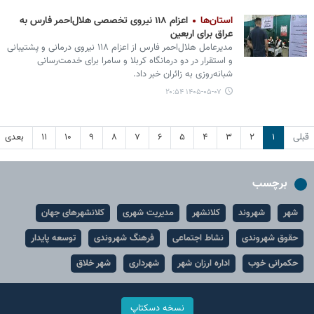
استان‌ها
اعزام ۱۱۸ نیروی تخصصی هلال‌احمر فارس به
عراق برای اربعین
مدیرعامل هلال‌احمر فارس از اعزام ۱۱۸ نیروی درمانی و پشتیبانی
و استقرار در دو درمانگاه کربلا و سامرا برای خدمت‌رسانی
شبانه‌روزی به زائران خبر داد.
۱۴۰۵-۰۵-۰۷ ۲۰:۵۴
قبلی
۱
۲
۳
۴
۵
۶
۷
۸
۹
۱۰
۱۱
بعدی
برچسب
شهر
شهروند
کلانشهر
مدیریت شهری
کلانشهرهای جهان
حقوق شهروندی
نشاط اجتماعی
فرهنگ شهروندی
توسعه پایدار
حکمرانی خوب
اداره ارزان شهر
شهرداری
شهر خلاق
نسخه دسکتاپ