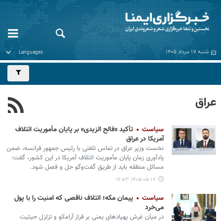
شنبه ۱۷ مرداد ۱۴۰۵
عراق
سیاست
تأکید «فالح الزیدی» بر پایان مأموریت ائتلاف
آمریکا در عراق
نخست وزیر عراق در تماس تلفنی با رئیس جمهور فرانسه، ضمن
یادآوری زمان پایان مأموریت ائتلاف آمریکا در این کشور، گفت:
مسائل منطقه باید از طریق گفت‌وگو حل و فصل شود.
۱۴۰۵-۰۵-۱۷ ۱۶:۵۳
سیاست
پیمان مکه؛ ائتلاف ناقصی که امنیت را با پول
می‌خرد
در میان غرش پهپادهای یمنی بر فراز آرامکو و تزلزل حیثیت