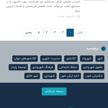
دارو در معرض تابش مستقیم نور خورشید، روی داشبورد یا در
صندوق عقب می‌تواند باعث کاهش اثربخشی یا فساد دارویی
شود.
۱۴۰۴-۰۶-۱۱ ۱۴:۳۳
قبلی
۱
۲
۳
۴
۵
بعدی
برچسب
شهر
شهروند
کلانشهر
مدیریت شهری
کلانشهرهای جهان
حقوق شهروندی
نشاط اجتماعی
فرهنگ شهروندی
توسعه پایدار
حکمرانی خوب
اداره ارزان شهر
شهرداری
شهر خلاق
نسخه دسکتاپ