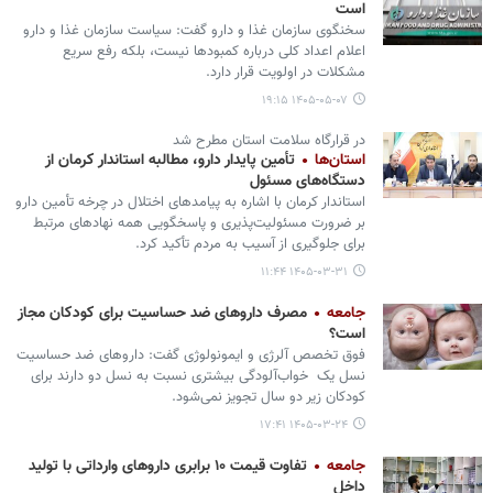
است
سخنگوی سازمان غذا و دارو گفت: سیاست سازمان غذا و دارو
اعلام اعداد کلی درباره کمبودها نیست، بلکه رفع سریع
مشکلات در اولویت قرار دارد.
۱۴۰۵-۰۵-۰۷ ۱۹:۱۵
در قرارگاه سلامت استان مطرح شد
استان‌ها
تأمین پایدار دارو، مطالبه استاندار کرمان از
دستگاه‌های مسئول
استاندار کرمان با اشاره به پیامدهای اختلال در چرخه تأمین دارو
بر ضرورت مسئولیت‌پذیری و پاسخگویی همه نهادهای مرتبط
برای جلوگیری از آسیب به مردم تأکید کرد.
۱۴۰۵-۰۳-۳۱ ۱۱:۴۴
جامعه
مصرف داروهای ضد حساسیت برای کودکان مجاز
است؟
فوق تخصص آلرژی و ایمونولوژی گفت: داروهای ضد حساسیت
نسل یک خواب‌آلودگی بیشتری نسبت به نسل دو دارند برای
کودکان زیر دو سال تجویز نمی‌شود.
۱۴۰۵-۰۳-۲۴ ۱۷:۴۱
جامعه
تفاوت قیمت ۱۰ برابری داروهای وارداتی با تولید
داخل