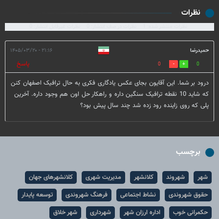
نظرات
نظرات منتشر شده: 1
نظرات در صف انتشار: 0
نظرات غیرقابل انتشار: 0
حمیدرضا
۲۱:۱۶ - ۱۴۰۵/۰۳/۲۰
پاسخ
0
0
درود بر شما. این آقایون بجای عکس یادگاری فکری به حال ترافیک اصفهان کنن
که شاید 10 نقطه ترافیک سنگین داره و راهکار حل اون هم وجود داره. آخرین
پلی که روی زاینده رود زده شد چند سال پیش بود؟
برچسب
شهر
شهروند
کلانشهر
مدیریت شهری
کلانشهرهای جهان
حقوق شهروندی
نشاط اجتماعی
فرهنگ شهروندی
توسعه پایدار
حکمرانی خوب
اداره ارزان شهر
شهرداری
شهر خلاق