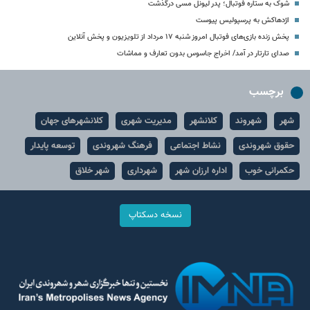
شوک به ستاره فوتبال؛ پدر لیونل مسی درگذشت
اژدهاکش به پرسپولیس پیوست
پخش زنده بازی‌های فوتبال امروز شنبه ۱۷ مرداد از تلویزیون و پخش آنلاین
صدای تارتار در آمد/ اخراج جاسوس بدون تعارف و مماشات
برچسب
شهر
شهروند
کلانشهر
مدیریت شهری
کلانشهرهای جهان
حقوق شهروندی
نشاط اجتماعی
فرهنگ شهروندی
توسعه پایدار
حکمرانی خوب
اداره ارزان شهر
شهرداری
شهر خلاق
نسخه دسکتاپ