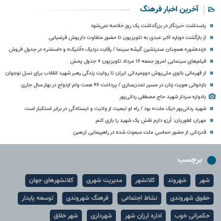
آخرین اخبار فرهنگ
پاسداشت خبرنگار در بزرگداشت یک روز خلاصه نمی‌شود
از بازگشت دوباره اکبر عبدی به تلویزیون تا حضور متفاوت داریوش فرضیایی
«زنده‌شور» همچنان صدرنشین گیشه سینما / رقابت نزدیک «آنتیک» و «استخر» در جدول فروش
فیلم‌های سینمایی امروز جمعه ۱۶ مرداد تلویزیون + جدول پخش
از قهرمانی بانوی ملی‌پوش دوومیدانی ایران تا روایت زندگی رهبر شهید انقلاب برای نسل نوجوان
بازخوانی هویت زنان در مسیر تمدن‌سازی / پرداخت ۴۶ همت وام ازدواج در بهار سال جاری
یادواره سردار شهید حاج مصطفی ردانی‌پور
شهید ردانی‌پور «یک ملت» بود / راه او تبعیت از ولایت و ایستادگی در برابر استکبار است
مهران غفوریان: آرزو دارم نقش یک شهید را بازی کنم
قدردانی از حضور حماسی ملت مبعوث شده در راهپیمایی اربعین
برچسب
شهر
شهروند
کلانشهر
مدیریت شهری
کلانشهرهای جهان
حقوق شهروندی
نشاط اجتماعی
فرهنگ شهروندی
توسعه پایدار
حکمرانی خوب
اداره ارزان شهر
شهرداری
شهر خلاق