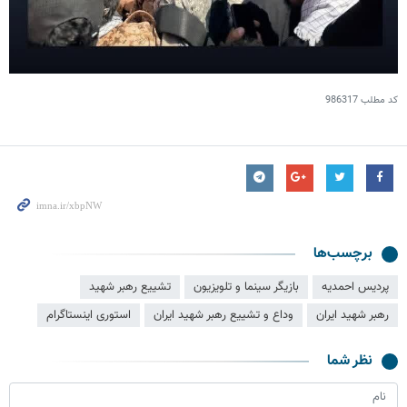
کد مطلب
986317
برچسب‌ها
پردیس احمدیه
بازيگر سينما و تلويزيون
تشییع رهبر شهید
رهبر شهید ایران
وداع و تشییع رهبر شهید ایران‌
استوری اینستاگرام
نظر شما