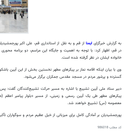
به گزارش خبرگزای
ایمنا
از قم و به نقل از استانداری قم، علی اکبر پورجمشیدیا
فیلم| موج عاشقی در مرز چذابه؛ زائران اربعین در
خدمات گس
در قم، اظهار کرد: با توجه به اهمیت و جایگاه این مراسم، دو برنامه محوری 
مسیر کربلا
زائران ار
خانواده ایشان در نظر گرفته شده است.
وی با بیان اینکه اقامه نماز بر پیکرهای مطهر نخستین بخش از این آیین باشکو
گسترده و پرشور مردم در مسجد مقدس جمکران برگزار می‌شود.
دبیر ستاد ملی آیین تشییع با اشاره به مسیر حرکت تشییع‌کنندگان گفت: پس
پیکرهای مطهر طی یک آیین رسمی و زمینی، از مسیر «بلوار پیامبر اعظ
معصومه (س) تشییع خواهند شد.
پورجمشیدیان بر آمادگی کامل برای میزبانی از خیل عظیم مردم و سوگواران تأکید
کد مطلب
986018