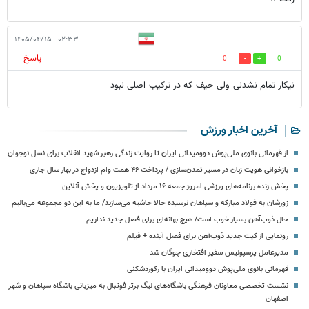
۰۲:۳۳ - ۱۴۰۵/۰۴/۱۵
پاسخ
0
0
نیکار تمام نشدنی ولی حیف که در ترکیب اصلی نبود
آخرین اخبار ورزش
از قهرمانی بانوی ملی‌پوش دوومیدانی ایران تا روایت زندگی رهبر شهید انقلاب برای نسل نوجوان
بازخوانی هویت زنان در مسیر تمدن‌سازی / پرداخت ۴۶ همت وام ازدواج در بهار سال جاری
پخش زنده برنامه‌های ورزشی امروز جمعه ۱۶ مرداد از تلویزیون و پخش آنلاین
زورشان به فولاد مبارکه و سپاهان نرسیده حالا حاشیه می‌سازند/ ما به این دو مجموعه می‌بالیم
حال ذوب‌آهن بسیار خوب است/ هیچ بهانه‌ای برای فصل جدید نداریم
رونمایی از کیت جدید ذوب‌آهن برای فصل آینده + فیلم
مدیرعامل پرسپولیس سفیر افتخاری چوگان شد
قهرمانی بانوی ملی‌پوش دوومیدانی ایران با رکوردشکنی
نشست تخصصی معاونان فرهنگی باشگاه‌های لیگ برتر فوتبال به میزبانی باشگاه سپاهان و شهر
اصفهان