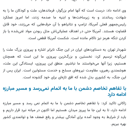
وی ادامه داد: درست است که آنها امام بزرگوار، فرماندهان، ملت و کودکان ما را به
شهادت رساندند و به زیرساخت‌ها و ابنیه ما صدمه زدند، اما امروز عملکرد
رئیس‌جمهور فعلی آمریکا، ترامپ و نتانیاهو با آن حرف‌هایی که می‌زنند، خود قابل
قضاوت هستند. آمریکا حتی در اهداف عملیاتی‌اش مثل ربودن مواد غنی‌شده یا باز
کردن تنگه هرمز نیز ناکام مانده است. شکست آمریکا قطعی است.
شهردار تهران به دستاوردهای ایران در این جنگ نابرابر اشاره و پیروزی بزرگ ملت را
این‌گونه ترسیم کرد: نخستین و بزرگ‌ترین پیروزی ما این است که همچنان
هستیم، زیرا آنها می‌خواستند ما نباشیم. منطق این پیروزی، ایستادگی این ملت،
هوشمندی رهبری، مقاومت نیروهای مسلح و خدمت مسئولین است. ایران پس از
این جنگ، به کشوری بدل شده که افق تازه‌ای برای خود گشوده است.
با تفاهم تخاصم دشمن با ما به اتمام نمی‌رسد و مسیر مبارزه
ادامه دارد
زاکانی تاکید کرد: با تفاهم تخاصم دشمن با ما به اتمام نمی رسد و مسیر مبارزه
ادامه دارد، تا به این جا ما پیروز میدان هستیم اما اکنون در میانه نبرد قرار داریم و
باید از شرایط به وجود آمده برای آمادگی بیشتر و رفع ضعف ها و توانمندی کشور
بهره ببریم.