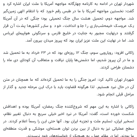
شهردار تهران در ادامه به کارنامه چهارگانه مواجهه آمریکا با ملت ایران اشاره کرد و
گفت: نخستین مواجهه آمریکا با ما در طبس رقم خورد که با انتقام الهی زمین‌گیر
شد. مواجهه دوم، تحمیل هشت سال جنگ تحمیلی بود؛ جنگی که در آن آمریکا
یک عروسک خیمه‌شب‌بازی را جلو انداخت، خود و سایر کشورها پشت آن قرار
گرفتند و درنهایت مجبور به جنایت در خلیج فارس و سرنگونی هواپیمای ایرباس
شد. اما در نهایت این ملت عزیز ایران بود که پیروز میدان بیرون آمد.
زاکانی افزود: رویارویی سوم، جنگ ۱۲ روزه‌ای بود که در ۲۳ خرداد به ما تحمیل شد
و ما در آن پیروز شدیم، اما دشمنی‌ها پایان نیافت و متعاقب آن کودتای دی ماه را
دشمنان طراحی کردند.
شهردار تهران تاکید کرد: امروز جنگی را به ما تحمیل کرده‌اند که ما همچنان در متن
آن در حال نبرد هستیم. لذا هرگونه قضاوت باید با درک این مرحله جدید و گذار از
مراحل قبلی انجام شود.
زاکانی با اشاره به این مهم که شروع‌کننده جنگ رمضان، آمریکا بوده و اهدافش
شکست خورده است، گفت: آمریکا در نبرد اخیر خیلی سریع به دنبال تغییر نظام،
تسخیر ایران، تسلیم ملت و تجزیه ایران بود. آنها حتی این را رسماً اعلام کردند. در
سطح عملیاتی نیز به دنبال از بین بردن توان هسته‌ای، موشکی و قدرت منطقه‌ای
ما بودند. اما در مقام عمل، به هیچ‌یک از خواسته‌های خود نرسیدند.