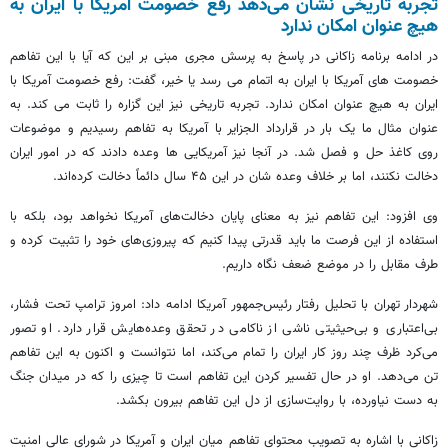
تجربه تاریخی نشان می‌دهد رفع خصومت آمریکا با ایران به
هیچ عنوان امکان ندارد
در ادامه برنامه زاکانی در پاسخ به پرسش مجری مبنی بر این که آیا با این تفاهم
خصومت های آمریکا با ایران به اتمام می رسد یا خیر، گفت: رفع خصومت آمریکا با
ایران به هیچ عنوان امکان ندارد. تجربه تاریخی نیز این گزاره را ثابت می کند. به
عنوان مثال ما یک بار در قرارداد الجزایر با آمریکا به تفاهم رسیدیم و موضوعات
روی کاغذ حل و فصل شد. در آنجا نیز آمریکایی ها وعده دادند که در امور ایران
دخالت نکنند، اما بر خلاف وعده شان در این ۴۵ سال دائماً دخالت کرده‌اند.
وی افزود: این تفاهم نیز به معنای پایان دخالت‌های آمریکا نخواهد بود، بلکه با
استفاده از این فرصت ما باید قدرتی پیدا کنیم که پیروزی‌های خود را تثبیت کرده و
طرف مقابل را در موضع ضعف نگاه داریم.
شهردار تهران با تحلیل رفتار رئیس‌جمهور آمریکا ادامه داد: امروز ترامپ تحت فشار،
بی‌اعتباری و بی‌حیثیتی ناشی از ناکامی در تحقق وعده‌هایش قرار دارد. او تصور
می‌کرد ظرف چند روز کار ایران را تمام می‌کند، اما نتوانست و اکنون به این تفاهم
تن می‌دهد. او در حال تفسیر کردن این تفاهم است تا چیزی را که در میدان جنگ
به دست نیاورده، با روایت‌سازی از دل این تفاهم بیرون بکشد.
زاکانی با اشاره به تصویب محتوای تفاهم میان ایران و آمریکا در شورای عالی امنیت