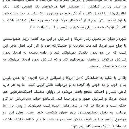
در صدد زیر پا گذاشتن آن هستند. آنها می‌خواهند یک تنفسی کنند، بانک
اطلاعاتی‌شان را تکمیل کنند و آمادگی خود در میدان را بالا ببرند. ما باید دست خود
را فوق‌العاده بالاتر ببریم تا اولاً دشمنان جرأت نزدیک شدن به ما را نداشته باشند و
ثانیاً اگر نزدیک شدند، سیلی محکم‌تری از سیلی قبلی دریافت کنند.
شهردار تهران در تحلیل رفتار آمریکا و اسرائیل در این نبرد گفت: رژیم صهیونیستی
با چراغ سبز آمریکا اقدامات مخربانه و جنایتکارانه خود را آغاز کرد. اصل ماجرا این
است که این دو بدون یکدیگر نمی‌توانند نبرد را ادامه دهند؛ نه آمریکا بدون
اسرائیل می‌تواند از منطقه بهره‌برداری کند و نه اسرائیل بدون آمریکا می‌تواند به
حیات خود استمرار بخشد.
زاکانی با اشاره به هماهنگی کامل آمریکا و اسرائیل در نبرد افزود: آنها نقش پلیس
بد و خوب را به خوبی یاد گرفته‌اند و می‌توانند نقش‌آفرینی کنند. اما به هر حال،
گاهی فشار و اختلاف منافع باعث می‌شود در زوایای مختلف اختلاف‌نظرهایی هم
میان آمریکا و اسراییل ظهور و بروز پیدا کند. نتانیاهو حیات سیاسی‌اش در گرو
جنگ است و آمریکا نیز که در نبرد رمضان دیده است نمی‌تواند از پس ایران ما
بربیاید، به دنبال دستاوردسازی برای جبران شکست خود است. وقتی این دو
موضوع از هم جدا می‌شود، ممکن است در مقاطعی با هم اختلاف داشته باشند،
اما ماهیتاً در یک مسیر گام برمی‌دارند.