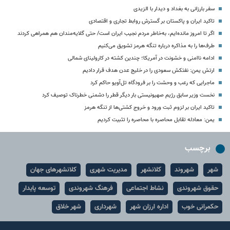
سفر بارزانی به بغداد و دیدار با الزیدی
تاکید ایران و پاکستان بر گسترش روابط تجاری و اقتصادی
اگر تا امروز مانده‌ایم، به‌خاطر مردم نجیب ایران است/ حتی گلایه‌مندان هم همراهی کردند
طرف‌ها را به مذاکره درباره تنگه هرمز تشویق می‌کنیم
ادامه ناامنی و خشونت در آمریکا؛ چندین کشته در کارولینای شمالی
ارتش یمن: نفتکش سعودی را در خلیج عدن هدف قرار دادیم
ماجرایی که رعب و وحشت را بر فرودگاه تل‌آویو حاکم کرد
نخست وزیر سابق رژیم صهیونیستی بار دیگر قطر را دشمنی خطرناک توصیف کرد
تاکید ایران بر لزوم ثبت ورود و خروج کشتی‌ها از تنگه هرمز
یمن: معادله تقابل محاصره با محاصره را تثبیت کردیم
برچسب
شهر
شهروند
کلانشهر
مدیریت شهری
کلانشهرهای جهان
حقوق شهروندی
نشاط اجتماعی
فرهنگ شهروندی
توسعه پایدار
حکمرانی خوب
اداره ارزان شهر
شهرداری
شهر خلاق