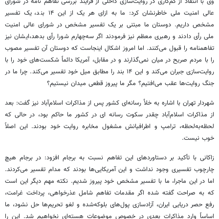
وی با انتقاد از کم‌کاری در روایت‌سازی داخلی از فرایند بررسی تفاهم نامه در شورای
عالی امنیت ملی خاطرنشان کرد: ما به ازای هر یک از این ۱۴ بند، یک تفسیر
مشخص داریم. دوستان ما مبتنی بر یک تفسیر مشخص در شورای عالی امنیت
ملی رأی دادند و رهبری معظم نیز فرمودند اگر سه‌چهارم شورا رأی بدهد،ایشان نیز
تفاهمنامه را قبول می‌کنند. اما امروز اشکال اینجاست که دوستان آن تفسیر مصوب
را با مردم صریح در میان نمی‌گذارند و در مقابل، آمریکا دائماً شکست‌های خود را با
روایت‌سازی جبران می‌کند و این ۱۴ بند را مطابق میل خود تفسیر می‌کند. چرا ما در
جنگ روایت‌ها عقب می‌افتیم؟ مگر ما پیروز قطعی میدان نیستیم؟
شهردار تهران با اشاره به خلأ رسانه‌ای کشور پس از مذاکرات اسلام‌آباد نیز گفت: بعد
از مذاکرات اسلام‌آباد چقدر سکوت رسانه ای در کشور ما حاکم بود، در حالی که
لحظه‌به‌لحظه، ترامپ و اطرافیانش مشغول مخابره روایت خود بودند. این اصلاً
خوب نیست.
زاکانی با تأکید بر دستاوردهای این تفاهم نسبت به برجام افزود: در برجام هیچ
چارچوب تفسیری وجود نداشت و این آمریکایی‌ها بودند که مدام تفسیر می‌کردند.
اما در این ماجرا، ما با تفسیر مشخص خود پیروز شدیم. نکته مهم دیگر این است
که به صراحت گفته شده اگر مقدمات تفاهم شامل عذرخواهی، پرداخت غرامت،
رفع حصر دریایی ایران، آزادسازی پول‌های بلوکه‌شده و لغو تحریم‌ها حل نشود، ما
اساساً وارد مذاکرات بعدی در خصوص موضوعات هسته‌ای نخواهیم شد. این را