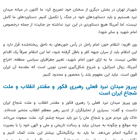
شهردار تهران در بخش دیگری از سخنان خود تصریح کرد: ما اکنون در میانه میدان
نبرد هستیم و باید دستاوردهای خود در جنگ را تکمیل کنیم. دستاوردهای ما کامل
نیست، اما آمریکا هیچ دستاوردی در این نبرد نداشته جز جنایت؛ از جمله درخصوص
امام شهید و سایر شهدا.
وی افزود: انتقام خون امام راحل در رأس خون‌های به ناحق ریخته‌شده قرار دارد و
این انتقام باید از سران جبهه کفر و باطل گرفته شود، اما این انتقام صرفاً یک اقدام
نظامی نیست. ما به ازای خون امام شهید، تغییر جغرافیای سیاسی منطقه، اخراج
آمریکا، زوال اسرائیل، و شروع شکل‌گیری تمدن نوینی است که مقدمه آن ایران
قوی است. نباید این مفهوم بلند را محصور و محدود کنیم.
پیروز میدان نبرد فعلی رهبری فکور و مقتدر انقلاب و ملت
شجاع ایران است
وی پیروز میدان نبرد فعلی را رهبری فکور و مقتدر انقلاب و ملت شجاع ایران
دانست و گفت: بسیاری از تحلیلگران از تدبیر رهبر معظم انقلاب متحیر شده‌اند.
خاک پای مردم عزیز و شجاع مان را نیز باید سرمه چشم کرد. ملت مبعوث می‌داند
چه موقع و چگونه به میدان بیاید و رسالت تاریخی و ملی و الهی خود را با بصیرت
و انگیزه انجام می‌دهد. ما باید به برانگیختگی بیشتر این ملت کمک کنیم و