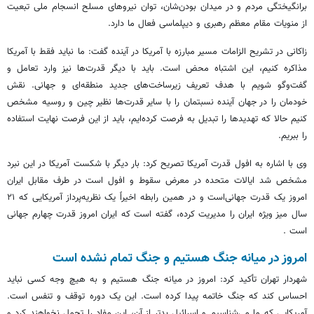
برانگیختگی مردم و در میدان بودن‌شان، توان نیروهای مسلح انسجام ملی تبعیت
از منویات مقام معظم رهبری و دیپلماسی فعال ما دارد.
زاکانی در تشریح الزامات مسیر مبارزه با آمریکا در آینده گفت: ما نباید فقط با آمریکا
مذاکره کنیم، این اشتباه محض است. باید با دیگر قدرت‌ها نیز وارد تعامل و
گفت‌وگو شویم با هدف تعریف زیرساخت‌های جدید منطقه‌ای و جهانی. نقش
خودمان را در جهان آینده نسبتمان را با سایر قدرت‌ها نظیر چین و روسیه مشخص
کنیم حالا که تهدیدها را تبدیل به فرصت کرده‌ایم، باید از این فرصت نهایت استفاده
را ببریم.
وی با اشاره به افول قدرت آمریکا تصریح کرد: بار دیگر با شکست آمریکا در این نبرد
مشخص شد ایالات متحده در معرض سقوط و افول است در طرف مقابل ایران
امروز یک قدرت جهانی‌است و در همین رابطه اخیراً یک نظریه‌پرداز آمریکایی که ۲۱
سال میز ویژه ایران را مدیریت کرده، گفته است که ایران امروز قدرت چهارم جهانی
است .
امروز در میانه جنگ هستیم و جنگ تمام نشده است
شهردار تهران تأکید کرد: امروز در میانه جنگ هستیم و به هیچ وجه کسی نباید
احساس کند که جنگ خاتمه پیدا کرده است. این یک دوره توقف و تنفس است.
آمریکایی که ما می‌شناسیم و اسرائیل بدتر از آن، این مفاد را تحمل نخواهند کرد و