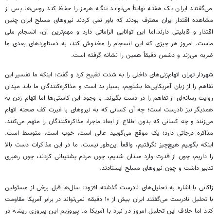
می‌گفتند ایران یک هفته نهایتاً می‌تواند تنگه هرمز را حفظ کند روس‌ها پس از
مشاهده اقتدار ایران معترف بودند که باور نمی کردند نیروهای مسلح ایران چنین
اقتدار و قابلیتی دارند.اما این توانایی الزاماتی دارد و مهم‌ترین آن، انسجام ملی
ماست. امروز هر چیزی که این انسجام را مخدوش کند، به دستاوردهای بعدی ما
ضربه می‌زند و دشمن دقیقاً همین را نشانه گرفته است.
شهردار تهران اتهام‌زنی‌های داخلی را به شدت تقبیح کرد و گفت: اینکه ما تفسیر این
تفاهم را از زبان آمریکایی‌ها بشنویم، بسیار بد است و مذاکره‌کنندگان ما باید میدان
روایت رسانه‌ای از تفاهم را در دست بگیرند. با وجود این کاستی‌ها اما اتهام زدن به
همدیگر نیز نادرست است؛ چه آن کسانی که به نیروهای با غیرت کف صحنه اتهام
می‌زنند و چه کسانی که بدون اطلاع از ابعاد ماجرا، مذاکره‌کنندگان را متهم می‌کنند.
مذاکره درجاتی دارد؛ یک موقع می‌گویید عالی است، خوب است، متوسط است.
اینکه بگوییم هیچ‌چیز نگرفتیم، واقعاً این‌طور نیست. ما در این مذاکرات دست بالا
را داریم، چون از قدرت وارد میدان شدیم، چون مردم پشتیبانی کردند، چون رهبری
تدبیر داشت و چون نیروهای مسلح ایستادند.
زاکانی با اشاره به تحلیل‌های نادرست گذشته افزود: سال‌ها قبل برخی از مسئولین
با تحلیل نادرست می‌گفتند ایران بیش از ۱۰ دقیقه نمی‌تواند در برابر آمریکا مقاومت
کند اما خلاف این تحلیل امروز در نبرد با آمریکا ما پیروزیم این پیروزی ریشه در