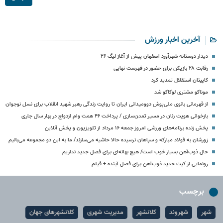
آخرین اخبار ورزش
دیدار دوستانه شهرآورد اصفهان پیش از آغاز لیگ ۲۶
رقابت ۲۸ بازیکن برای حضور در فهرست نهایی
کاپیتان استقلال تمدید کرد
موناکو مشتری لوکاکو شد
از قهرمانی بانوی ملی‌پوش دوومیدانی ایران تا روایت زندگی رهبر شهید انقلاب برای نسل نوجوان
بازخوانی هویت زنان در مسیر تمدن‌سازی / پرداخت ۴۶ همت وام ازدواج در بهار سال جاری
پخش زنده برنامه‌های ورزشی امروز جمعه ۱۶ مرداد از تلویزیون و پخش آنلاین
زورشان به فولاد مبارکه و سپاهان نرسیده حالا حاشیه می‌سازند/ ما به این دو مجموعه می‌بالیم
حال ذوب‌آهن بسیار خوب است/ هیچ بهانه‌ای برای فصل جدید نداریم
رونمایی از کیت جدید ذوب‌آهن برای فصل آینده + فیلم
برچسب
شهر
شهروند
کلانشهر
مدیریت شهری
کلانشهرهای جهان