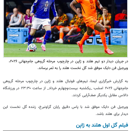
در جریان دیدار دو تیم هلند و ژاپن در چارچوب مرحله گروهی جام‌جهانی ۲۰۲۶،
ویرجیل فن دایک موفق شد گل نخست هلند را به ثمر برساند.
به گزارش خبرگزاری ایمنا، تیم‌های فوتبال هلند و ژاپن در چارچوب مرحله گروهی
جام‌جهانی ۲۰۲۶ امشب _یکشنبه بیست‌وچهارم خرداد_ از ساعت ۲۳:۳۰ در ورزشگاه
دالاس مقابل یکدیگر صف‌آرایی کردند.
ویرجیل فن دایک موفق شد با پاس دقیق رایان گراونبرخ، زننده گل نخست این
دیدار برای هلند باشد.
فیلم گل اول هلند به ژاپن