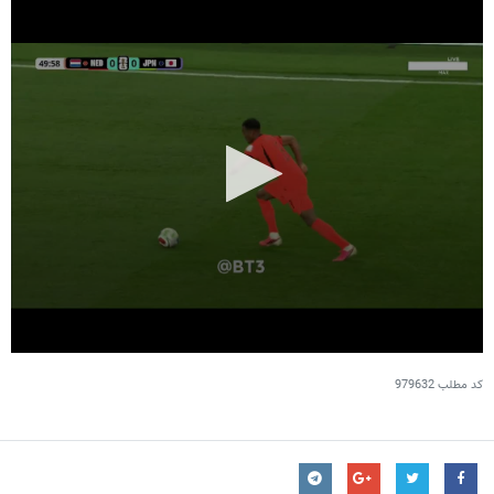
کد مطلب
979632