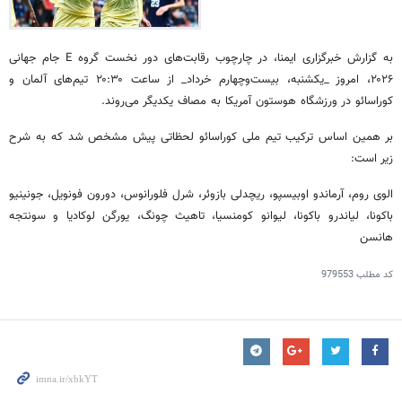
به گزارش خبرگزاری ایمنا، در چارچوب رقابت‌های دور نخست گروه E جام جهانی
۲۰۲۶، امروز _یکشنبه، بیست‌وچهارم خرداد_ از ساعت ۲۰:۳۰ تیم‌های آلمان و
کوراسائو در ورزشگاه هوستون آمریکا به مصاف یکدیگر می‌روند.
بر همین اساس ترکیب تیم ملی کوراسائو لحظاتی پیش مشخص شد که به شرح
زیر است:
الوی روم، آرماندو اوبیسپو، ریچدلی بازوئر، شرل فلورانوس، دورون فونویل، جونینیو
باکونا، لیاندرو باکونا، لیوانو کومنسیا، تاهیث چونگ، یورگن لوکادیا و سونتجه
هانسن
کد مطلب
979553