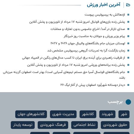
آخرین اخبار ورزش
اژدهاکش به پرسپولیس پیوست
پخش زنده بازی‌های فوتبال امروز شنبه ۱۷ مرداد از تلویزیون و پخش آنلاین
صدای تارتار در آمد/ اخراج جاسوس بدون تعارف و مماشات
پیام وزیر ورزش و جوانان به مناسبت روز خبرنگار
لهستان میزبان جام باشگاه‌های والیبال جهان ۲۰۲۶ و ۲۰۲۷
زمان بازگشت گرا به تمرینات گروهی پرسپولیس مشخص شد
از ظرفیت راهبردی برای آینده برق ایران تا کسب مدال‌های رنگین در المپیاد جهانی
پخش زنده برنامه‌های ورزشی امروز شنبه ۱۷ مرداد از تلویزیون و پخش آنلاین
جام باشگاه‌های فوتسال آسیا حق مسلم تیم‌های آسیایی است/ بهتر است اصفهان گزینه میزبانی
باشد
دیدار دوستانه شهرآورد اصفهان پیش از آغاز لیگ ۲۶
برچسب
شهر
شهروند
کلانشهر
مدیریت شهری
کلانشهرهای جهان
حقوق شهروندی
نشاط اجتماعی
فرهنگ شهروندی
توسعه پایدار