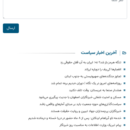
ارسال
آخرین اخبار سیاست
تنگه هرمز باز شد؟ نه؛ ایران به آن قفل حقوقی زد
انفجارها کی‌یف را دوباره لرزاند
تجاوز جنگنده‌های صهیونیستی به جنوب لبنان
روزنامه‌های امروز در یک نگاه | دوران «بدیم بره» تمام شد
هشدار صنعا به عربستان: وقت تلف نکنید
مسکن و امنیت شغلی خبرنگاران اصفهان با جدیت پیگیری می‌شود
سیاست‌گذاری‌های حوزه جمعیت باید بر مبنای آمارهای واقعی باشد
خبرنگاران پرچمداران جهاد تبیین و روایت حقیقت هستند
خدمه ناو آبراهام لینکلن: پس از ۸ ماه حضور در دریا خسته و درمانده‌ شدیم
پیام تبریک وزارت اطلاعات به مناسبت روز خبرنگار