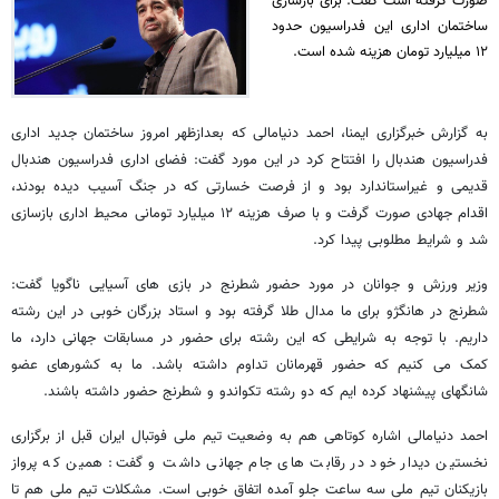
صورت گرفته است گفت: برای بازسازی
ساختمان اداری این فدراسیون حدود
۱۲ میلیارد تومان هزینه شده است.
به گزارش خبرگزاری ایمنا، احمد دنیامالی که بعدازظهر امروز ساختمان جدید اداری
فدراسیون هندبال را افتتاح کرد در این مورد گفت: فضای اداری فدراسیون هندبال
قدیمی و غیراستاندارد بود و از فرصت خسارتی که در جنگ آسیب دیده بودند،
اقدام جهادی صورت گرفت و با صرف هزینه ۱۲ میلیارد تومانی محیط اداری بازسازی
شد و شرایط مطلوبی پیدا کرد.
وزیر ورزش و جوانان در مورد حضور شطرنج در بازی های آسیایی ناگویا گفت:
شطرنج در هانگژو برای ما مدال طلا گرفته بود و استاد بزرگان خوبی در این رشته
داریم. با توجه به شرایطی که این رشته برای حضور در مسابقات جهانی دارد، ما
کمک می کنیم که حضور قهرمانان تداوم داشته باشد. ما به کشورهای عضو
شانگهای پیشنهاد کرده ایم که دو رشته تکواندو و شطرنج حضور داشته باشند.
احمد دنیامالی اشاره کوتاهی هم به وضعیت تیم ملی فوتبال ایران قبل از برگزاری
نخستین دیدار خود در رقابت های جام جهانی داشت و گفت: همین که پرواز
بازیکنان تیم ملی سه ساعت جلو آمده اتفاق خوبی است. مشکلات تیم ملی هم تا