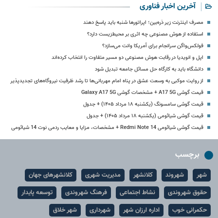
آخرین اخبار فناوری
مصرف اینترنت زیر ذره‌بین؛ اپراتورها شنبه باید پاسخ دهند
استفاده از هوش مصنوعی چه اثری بر محیط‌زیست دارد؟
فولکس‌واگن سرانجام برای آمریکا وانت می‌سازد؟
اپل و انویدیا در رقابت هوش مصنوعی دو مسیر متفاوت را انتخاب کرده‌اند
دانشگاه باید به کارگاه حل مسائل جامعه تبدیل شود
از روایت موکبی به وسعت عشق در پناه امام مهربانی‌ها تا رشد ظرفیت نیروگاه‌های تجدیدپذیر
قیمت گوشی A17 5G + مشخصات گوشی Galaxy A17 5G
قیمت گوشی سامسونگ (یکشنبه ۱۸ مرداد ۱۴۰۵) + جدول
قیمت گوشی شیائومی (یکشنبه ۱۸ مرداد ۱۴۰۵) + جدول
قیمت گوشی شیائومی Redmi Note 14 + مشخصات، مزایا و معایب ردمی نوت 14 شیائومی
برچسب
شهر
شهروند
کلانشهر
مدیریت شهری
کلانشهرهای جهان
حقوق شهروندی
نشاط اجتماعی
فرهنگ شهروندی
توسعه پایدار
حکمرانی خوب
اداره ارزان شهر
شهرداری
شهر خلاق