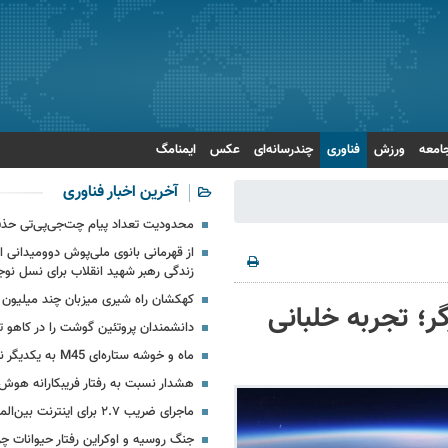
امعه
ورزش
فناوری
چندرسانه‌ای
عکس
ایمنامگ
آخرین اخبار فناوری
محدودیت تعداد پیام چت‌جی‌پی‌تی حذ
از قهرمانی بانوی ملی‌پوش دوومیدانی ای
زندگی رهبر شهید انقلاب برای نسل نوج
کهکشان راه شیری میزبان چند میلیون 
Google Ear در مرورگر؛ تجربه خلبانی
دانشمندان پروتئین گوشت را در کاهو تو
ماه و خوشه ستاره‌ای M45 به یکدیگر نزدیک می‏‌شوند
هشدار نسبت به رفتار فریبکارانه هو
ماجرای ضریب ۲.۷ برای اینترنت بین‌الملل چیست؟
جنگ روسیه و اوکراین رفتار حیوانات چرن