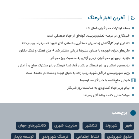
آخرین اخبار فرهنگ
بسته اینترنت خبرنگاران فعال شد
خبرنگاری در عرصه تعلیم‌وتربیت، گونه‌ای از جهاد فرهنگی است
تشکیل تیم کارآگاهان زبده برای دستگیری عاملان قتل شهید «حمیدرضا رجب‌زاده»
«گل‌های باران خورده» با صدای علیرضا قربانی منتشر شد + متن آهنگ و لینک دانلود
بازدید نیم‌بهای خبرنگاران از برج آزادی به مناسبت روز خبرنگار
یازدهمین اجلاس وزرای فرهنگ بریکس آغاز شد/ فرهنگ زبان مشترک صلح و آرامش
رژیم صهیونیستی در قتل شهید رجب زاده به دنبال ایجاد وحشت در جامعه است
شوخی حاج‌قاسم با خبرنگار صداوسیما
پیام وزیر جهاد کشاورزی به مناسبت روز خبرنگار
موشک‌هایی که به واشنگتن رسیدند
برچسب
شهر
شهروند
کلانشهر
مدیریت شهری
کلانشهرهای جهان
حقوق شهروندی
نشاط اجتماعی
فرهنگ شهروندی
توسعه پایدار