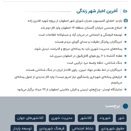
آخرین اخبار شهر زندگی
بازدید اعضای کمیسیون عمران شورای شهر اصفهان از پروژه شهید فخری زاده
اصلاح هندسی خیابان گلستان منطقه ۱۴ اصفهان وارد فاز دوم شد
توسعه فرهنگی و اجتماعی در جریان آزاد و مسئولانه اطلاعات است
خبرنگاران روایتگر حقیقت و صدای گویای مردم هستند
رسانه‌های مدیریت شهری باید به رسانه‌ای مرجع و قدرتمند تبدیل شوند
هفته گذشته با ۷ روز هوای قابل‌قبول در اصفهان سپری شد
جنگ شناختی، حلقه واسط نبرد ترکیبی است
خبرنگاران در خط مقدم جهاد تبیین، راوی اقتدار ایران در جنگ شناختی هستند
ابزارهای رسانه‌ای شهرداری پاسخگوی نیاز امروز نیست/ وارد فاز جدیدی از تحول رسانه‌ای
می‌شویم
نمایشگاه لوستر، چراغ‌های تزیینی و فرش ماشینی اصفهان از ۲۶ مرداد برگزار می‌شود
برچسب
شهر
شهروند
کلانشهر
مدیریت شهری
کلانشهرهای جهان
حقوق شهروندی
نشاط اجتماعی
فرهنگ شهروندی
توسعه پایدار