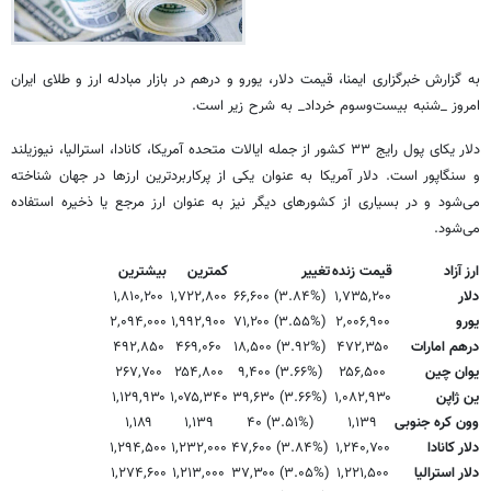
به گزارش خبرگزاری ایمنا، قیمت دلار، یورو و درهم در بازار مبادله ارز و طلای ایران
امروز _شنبه بیست‌وسوم خرداد_ به شرح زیر است.
دلار یکای پول رایج ۳۳ کشور از جمله ایالات متحده آمریکا، کانادا، استرالیا، نیوزیلند
و سنگاپور است. دلار آمریکا به عنوان یکی از پرکاربردترین ارزها در جهان شناخته
می‌شود و در بسیاری از کشورهای دیگر نیز به عنوان ارز مرجع یا ذخیره استفاده
می‌شود.
ارز آزاد
قیمت زنده
تغییر
کمترین
بیشترین
دلار
۱,۷۳۵,۲۰۰
(۳.۸۴%) ۶۶,۶۰۰
۱,۷۲۲,۸۰۰
۱,۸۱۰,۲۰۰
یورو
۲,۰۰۶,۹۰۰
(۳.۵۵%) ۷۱,۲۰۰
۱,۹۹۲,۹۰۰
۲,۰۹۴,۰۰۰
درهم امارات
۴۷۲,۳۵۰
(۳.۹۲%) ۱۸,۵۰۰
۴۶۹,۰۶۰
۴۹۲,۸۵۰
یوان چین
۲۵۶,۵۰۰
(۳.۶۶%) ۹,۴۰۰
۲۵۴,۸۰۰
۲۶۷,۷۰۰
ین ژاپن
۱,۰۸۲,۹۳۰
(۳.۶۶%) ۳۹,۶۳۰
۱,۰۷۵,۳۴۰
۱,۱۲۹,۹۳۰
وون کره جنوبی
۱,۱۳۹
(۳.۵۱%) ۴۰
۱,۱۳۹
۱,۱۸۹
دلار کانادا
۱,۲۴۰,۷۰۰
(۳.۸۴%) ۴۷,۶۰۰
۱,۲۳۲,۰۰۰
۱,۲۹۴,۵۰۰
دلار استرالیا
۱,۲۲۱,۵۰۰
(۳.۰۵%) ۳۷,۳۰۰
۱,۲۱۳,۰۰۰
۱,۲۷۴,۶۰۰