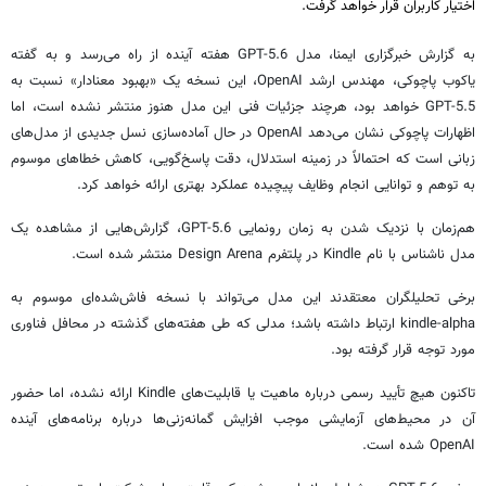
اختیار کاربران قرار خواهد گرفت.
به گزارش خبرگزاری ایمنا، مدل GPT-5.6 هفته آینده از راه می‌رسد و به گفته
یاکوب پاچوکی، مهندس ارشد OpenAI، این نسخه یک «بهبود معنادار» نسبت به
GPT-5.5 خواهد بود، هرچند جزئیات فنی این مدل هنوز منتشر نشده است، اما
اظهارات پاچوکی نشان می‌دهد OpenAI در حال آماده‌سازی نسل جدیدی از مدل‌های
زبانی است که احتمالاً در زمینه استدلال، دقت پاسخ‌گویی، کاهش خطاهای موسوم
به توهم و توانایی انجام وظایف پیچیده عملکرد بهتری ارائه خواهد کرد.
هم‌زمان با نزدیک شدن به زمان رونمایی GPT-5.6، گزارش‌هایی از مشاهده یک
مدل ناشناس با نام Kindle در پلتفرم Design Arena منتشر شده است.
برخی تحلیلگران معتقدند این مدل می‌تواند با نسخه فاش‌شده‌ای موسوم به
kindle-alpha ارتباط داشته باشد؛ مدلی که طی هفته‌های گذشته در محافل فناوری
مورد توجه قرار گرفته بود.
تاکنون هیچ تأیید رسمی درباره ماهیت یا قابلیت‌های Kindle ارائه نشده، اما حضور
آن در محیط‌های آزمایشی موجب افزایش گمانه‌زنی‌ها درباره برنامه‌های آینده
OpenAI شده است.