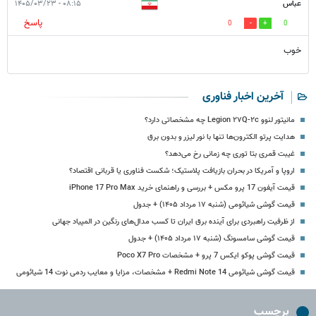
عباس
۰۸:۱۵ - ۱۴۰۵/۰۳/۲۳
پاسخ
0
0
خوب
آخرین اخبار فناوری
مانیتور لنوو Legion ۲۷Q-۲c چه مشخصاتی دارد؟
هدایت پرتو الکترون‌ها تنها با نور لیزر و بدون برق
غیبت قمری بتا توری چه زمانی رخ می‌دهد؟
اروپا و آمریکا در بحران بازیافت پلاستیک؛ شکست فناوری یا قربانی اقتصاد؟
قیمت آیفون 17 پرو مکس + بررسی و راهنمای خرید iPhone 17 Pro Max
قیمت گوشی شیائومی (شنبه ۱۷ مرداد ۱۴۰۵) + جدول
از ظرفیت راهبردی برای آینده برق ایران تا کسب مدال‌های رنگین در المپیاد جهانی
قیمت گوشی سامسونگ (شنبه ۱۷ مرداد ۱۴۰۵) + جدول
قیمت گوشی پوکو ایکس 7 پرو + مشخصات Poco X7 Pro
قیمت گوشی شیائومی Redmi Note 14 + مشخصات، مزایا و معایب ردمی نوت 14 شیائومی
برچسب