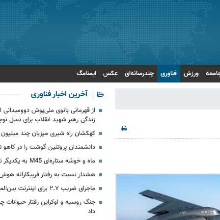
امعه
ورزش
فناوری
چندرسانه‌ای
عکس
ایمنامگ
آخرین اخبار فناوری
از قهرمانی بانوی ملی‌پوش دوومیدانی ای
زندگی رهبر شهید انقلاب برای نسل نوج
کهکشان راه شیری میزبان چند میلیون 
دانشمندان پروتئین گوشت را در کاهو تو
ماه و خوشه ستاره‌ای M45 به یکدیگر نزدیک می‏‌شوند
هشدار نسبت به رفتار فریبکارانه هو
ماجرای ضریب ۲.۷ برای اینترنت بین‌الملل چیست؟
جنگ روسیه و اوکراین رفتار حیوانات چرن
داد