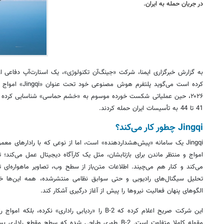
در جریان حمله به ایران.
41 تا 44 به تأسیسات ایران حمله کردند.
Jingqi چطور کار می‌کند؟
Jingqi یک سامانه «پیش‌هشداردهنده» است، اما از نوعی که با رادارهای معم
امواج و منتظر ماندن برای بازتابشان، مثل یک کارآگاه دیجیتال عمل می‌کند؛ 
می‌کند و کنار هم می‌چیند. اطلاعات متن‌باز از سطح وب، تصاویر ماهواره‌ای ت
الگوهای پنهان فعالیت نیروها را پیش از آغاز درگیری آشکار کند.
این شرکت صریح اعلام کرده که B-2 را «ردیابی راداری» نک
مقوله کاملا متفاوت‌ است. B-2 طوری طراحی شده که سطح مقط