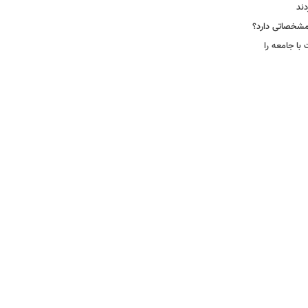
دند
ا جامعه را