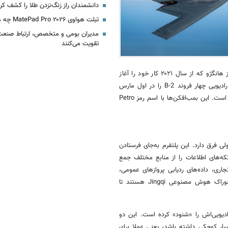
دانشمندان راز زنگ‌نزدن طلا را کشف کر
تبلت هواوی MatePad Pro ۲۰۲۶ چه مشخصاتی دارد؟
مدیران بومی و متخصص، ارتباط صنعت ب
تقویت می‌کنند
به گزارش خبرگزاری ایمنا، شرکت «جینگ‌آن تکنولوژی»، یک استارت‌آپ دفاعی از هانگژو که از سال ۲۰۲۱ کار خود را آغاز
کرده است می‌گوید پلتفرم هوش مصنوعی‌ خود تحت عنوان «Jingqi» امواج رادیویی چهار فروند B-2 را در اول مارس
۲۰۲۶، حین عملیاتی شکست خورده موسوم به «خشم حماسی» شناسایی کرده است. این بمب‌افکن‌ها با اسم رمز Petro
ولی فرق دارد. این پلتفرم به‌جای فرستادن
تکه‌های اطلاعات را از منابع مختلف جمع
جاری، داده‌های ردیابی پروازهای عمومی،
تحلیل سیگنال‌های رادیویی و حتی سوابق نظامی منتشرشده، همه این‌ها خوراک هوش مصنوعی Jingqi هستند تا
رده، بلکه امواج رادیویی‌اش را «شنود» کرده است. این دو
ع راداری بسیار کوچکی داشته باشد، یعنی عملا برای