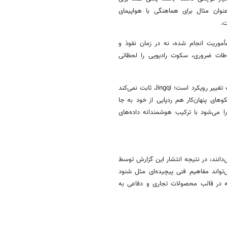
نوان مثال برای هماهنگی با هواپیمای
ت.
موریت انجام شده، نه در زمان نفوذ و
تباطات ضروری، سکوت رادیویی را لحظاتی
ارزش واقعی این ادعا فارغ از اینکه تأیید مستقل بشود یا نه در نشان دادن یک تغییر رویکرد است؛ Jingqi ثابت نمی‌کند
ین سکوهای پنهان‌کار هم ردپایی از خود به جا
ا را می‌شود با ترکیب هوشمندانه داده‌های
دانند، در نتیجه انتشار این گزارش توسط
اند مفاهیم فنی پیچیده‌ای مثل شنود
 که در قالب محصولات تجاری و دفاعی به