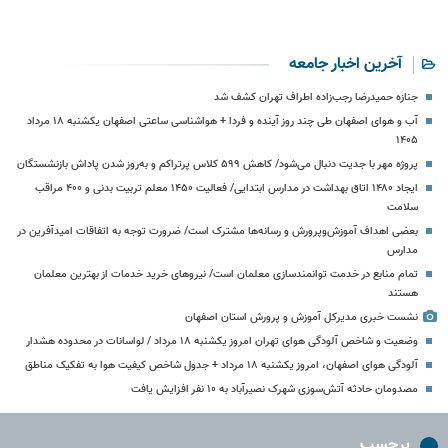
آخرین اخبار جامعه
جنازه حمیدرضا رجب‌زاده اطراف تهران کشف شد
آب و هوای اصفهان طی چند روز آینده و فردا + هواشناسی ساعتی اصفهان یکشنبه ۱۸ مرداد
۱۴۰۵
پروژه مهر با جدیت دنبال می‌شود/ کاهش ۵۹۹ کلاس پرتراکم و به‌روز شدن پاداش بازنشستگان
ایجاد ۱۴۸۰ اتاق بهداشت در مدارس ابتدایی/ فعالیت ۱۴۵۰ معلم تربیت بدنی و ۴۰۰ مراقب
سلامت
بعضی اهداف آموزش‌وپرورش و رسانه‌ها مشترک است/ ضرورت توجه به اتفاقات امیدآفرین در
مدارس
تمام منابع در خدمت توانمندسازی معلمان است/ نیروهای خرید خدمات از بهترین معلمان
هستند
نشست خبری مدیرکل آموزش و پرورش استان اصفهان
وضعیت و شاخص آلودگی هوای تهران امروز یکشنبه ۱۸ مرداد / لواسانات در محدوده هشدار
آلودگی هوای اصفهان، امروز یکشنبه ۱۸ مرداد + جدول شاخص کیفیت هوا به تفکیک مناطق
مصدومان حادثه آتش‌سوزی شهرک نصیرآباد به ۱۰ نفر افزایش یافت
برچسب