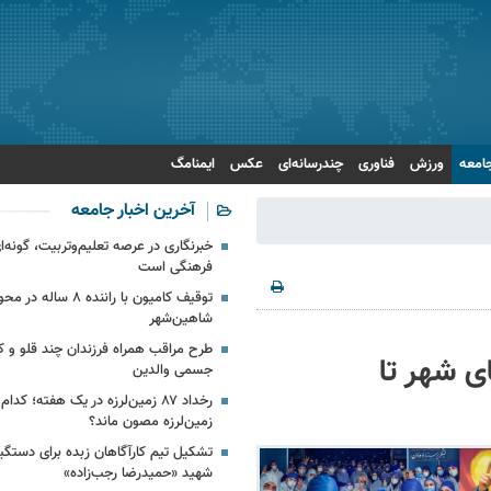
امعه
ورزش
فناوری
چندرسانه‌ای
عکس
ایمنامگ
آخرین اخبار جامعه
خبرنگاری در عرصه تعلیم‌وتربیت، گونه‌ای
فرهنگی است
توقیف کامیون با راننده ۸ ساله
شاهین‌شهر
طرح مراقب همراه فرزندان چند قلو و
ای شهر تا
جسمی والدین
رخداد ۸۷ زمین‌لرزه در یک هفته؛ کدا
زمین‌لرزه مصون ماند؟
تشکیل تیم کارآگاهان زبده برای دستگی
شهید «حمیدرضا رجب‌زاده»