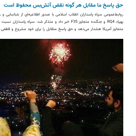
حق پاسخ ما مقابل هر گونه نقض آتش‌بس محفوظ است
پهپاد RQ4 و جنگنده متجاوز F35 خبر داد و متذکر شد: ‌سپا
متجاوز آمریکا هشدار می‌دهد و حق پاسخ متقابل را برای خود مشروع و قطعی م