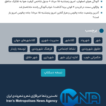
آلودگی هوای اصفهان، امروز پنجشنبه ۱۵ مرداد + جدول شاخص کیفیت هوا به تفکیک مناطق
واژگونی سمند در فریدن ۴ فوتی برجا گذاشت/ خواب‌آلودگی راننده حادثه‌ساز شد
آخرین وضعیت جاده چالوس و هراز آنلاین امروز پنجشنبه ۱۵ مرداد/ جاده چالوس امروز باز
است؟
برچسب
شهر
شهروند
کلانشهر
مدیریت شهری
کلانشهرهای جهان
حقوق شهروندی
نشاط اجتماعی
فرهنگ شهروندی
توسعه پایدار
حکمرانی خوب
اداره ارزان شهر
شهرداری
شهر خلاق
نسخه دسکتاپ