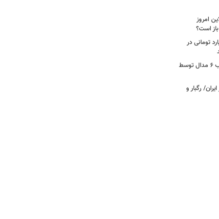
ین امروز
رسیکلت سنگین ۱۴ میلیارد تومانی در
از بهره‌برداری ابرپروژه نفتی ایران تا کسب ۶ مدال توسط
ران/ رگبار و