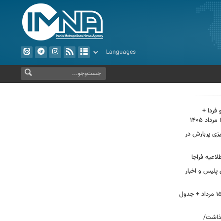
فردا +
 پاییز ۱۴۰۵/ آیا پاییزی پربارش در
لاعیه فراجا
 پلیس و اخبار
آلودگی هوای اصفهان، امروز پنجشنبه ۱۵ مرداد + جدول
تی برجا گذاشت/