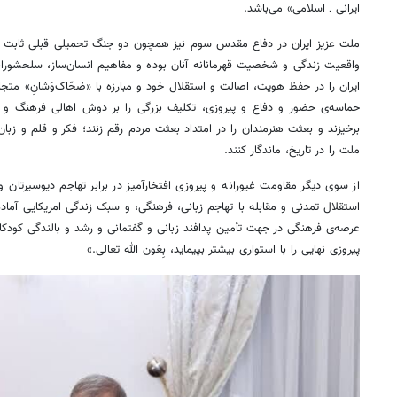
ایرانی ـ اسلامی» می‌باشد.
ملت عزیز ایران در دفاع مقدس سوم نیز همچون دو جنگ تحمیلی قبلی ثابت کر
واقعیت زندگی و شخصیت قهرمانانه‌ آنان بوده و مفاهیم انسان‌ساز، سلحشورانه،
ایران را در حفظ هویت، اصالت و استقلال خود و مبارزه با «ضحّاک‌وَشانِ» متج
حماسه‌ی حضور و دفاع و پیروزی، تکلیف بزرگی را بر دوش اهالی فرهنگ و 
برخیزند و بعثت هنرمندان را در امتداد بعثت مردم رقم زنند؛ فکر و قلم و زبان
ملت را در تاریخ، ماندگار کنند.
از سوی دیگر مقاومت غیورانه و پیروزی افتخارآمیز در برابر تهاجم دیوسیرتان 
استقلال تمدنی و مقابله با تهاجم زبانی، فرهنگی، و سبک زندگی امریکایی آماده‌تر
عرصه‌ی فرهنگی در جهت تأمین پدافند زبانی و گفتمانی و رشد و بالندگی کودکان،
پیروزی نهایی را با استواری بیشتر بپیماید، بِعَون‌ الله تعالی.»