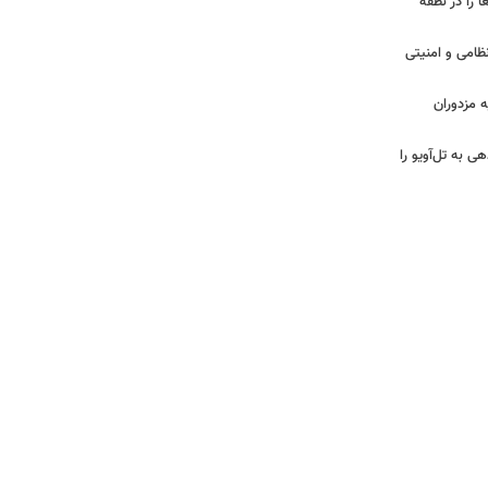
 را در نطفه
نظامی و امنیتی
 مزدوران
ی به تل‌آویو را