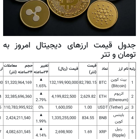
جدول قیمت ارزهای دیجیتال امروز به
تومان و تتر
قیمت
تغییر
حجم معاملات
رتبه
نام ارز
نماد
قیمت (ریال)
ار
(تتر)
۲۴ساعته
۲۴ساعته (تتر)
بیت کوین
▲
30
51,320,964,169
132,199,900,000
82,780.15
BTC
1
1.65%
(Bitcoin)
اتریوم
▲
4
32,385,696,360
4,199,822,500
2,629.82
ETH
2
2.79%
(Ethereum)
3
تتر (Tether)
USDT
1.00
1,600,050
0%
110,783,995,922
5
بایننس
▲
1
2,424,211,540
1,335,255,000
834.55
BNB
4
کوین
1.99%
ریپل
▲
7
4,082,631,545
2,698,900
1.69
XRP
5
4.14%
(Ripple)