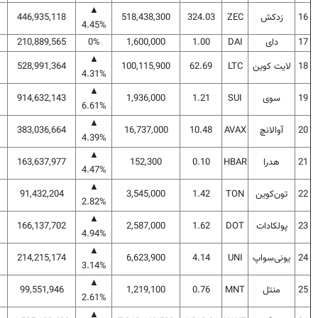
▲
16
زدکش
ZEC
324.03
518,438,300
446,935,118
4.45%
17
دای
DAI
1.00
1,600,000
0%
210,889,565
▲
18
لایت کوین
LTC
62.69
100,115,900
528,991,364
4.31%
▲
19
سوی
SUI
1.21
1,936,000
914,632,143
6.61%
▲
20
آوالانچ
AVAX
10.48
16,737,000
383,036,664
4.39%
▲
21
هدرا
HBAR
0.10
152,300
163,637,977
4.47%
▲
22
تون‌کوین
TON
1.42
3,545,000
91,432,204
2.82%
▲
23
پولکادات
DOT
1.62
2,587,000
166,137,702
4.94%
▲
24
یونی‌سواپ
UNI
4.14
6,623,900
214,215,174
3.14%
▲
25
منتل
MNT
0.76
1,219,100
99,551,946
2.61%
▲