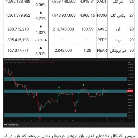
26
تتر گلد
XAUT
4,918.31
7,869,148,500
1,595,138,488
0.36%
▲
27
پکس گلد
PAXG
4,968.16
7,948,907,000
1,561,379,952
0.71%
▲
28
آوه
AAVE
133.59
213,740,000
288,712,210
4.32%
29
پپه
PEPE
—
—
▲ شدید
395,415,198
▲
30
نیر پروتکل
NEAR
1.28
2,048,000
167,077,771
3.91%
بررسی تکنیکال داده‌های فعلی بازار ارزهای دیجیتال نشان می‌دهد که بازار در فاز