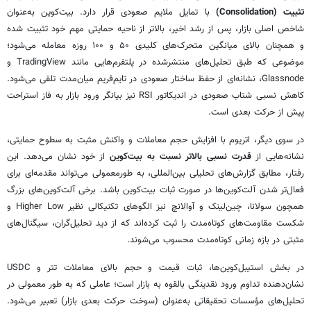
تثبیت (Consolidation)
با تمایل ملایم صعودی قرار دارد. بیت‌کوین به‌عنوان
شاخص اصلی بازار، پس از رشد اخیر، بالاتر از ناحیه حمایتی مهم خود تثبیت شده
و همچنان بالای میانگین متحرک‌های کلیدی ۵۰ و ۱۰۰ روزه معامله می‌شود؛
موضوعی که طبق تحلیل‌های منتشرشده در پلتفرم‌هایی مانند TradingView و
Glassnode، نشانه‌ای از حفظ ساختار صعودی در تایم‌فریم میان‌مدت تلقی می‌شود.
کاهش نسبی شتاب صعودی در اندیکاتور RSI نیز بیانگر ورود بازار به فاز استراحت
پیش از حرکت بعدی است.
در سوی دیگر، اتریوم با افزایش حجم معاملات و واکنش مثبت به سطوح حمایتی،
نشانه‌هایی از
قدرت نسبی بالاتر نسبت به بیت‌کوین
از خود نشان می‌دهد. این
رفتار، مطابق گزارش‌های تحلیلی بین‌المللی، به طورمعمولی می‌تواند مقدمه‌ای برای
فعال‌تر شدن آلت‌کوین‌ها در صورت ثبات بیت‌کوین باشد. برخی آلت‌کوین‌های بزرگ
همچون سولانا، چین‌لینک و آوالانچ نیز الگوهای تکنیکالی نظیر Higher Low و
شکست مقاومت‌های کوتاه‌مدت را ثبت کرده‌اند که از دید تحلیل‌گران، سیگنال‌های
مثبتی در بازه زمانی کوتاه‌مدت محسوب می‌شوند.
در بخش استیبل‌کوین‌ها، ثبات قیمت و حجم بالای معاملات تتر و USDC
نشان‌دهنده تداوم ورود نقدینگی بالقوه به بازار است؛ عاملی که به طور معمولی در
تحلیل‌های مؤسسات تحقیقاتی به‌عنوان (سوخت حرکت بعدی بازار) تعبیر می‌شود.