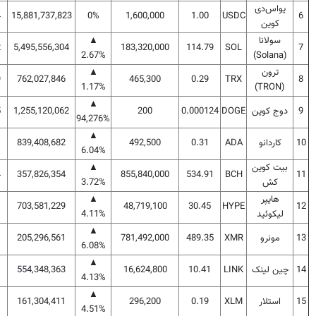
یواس‌دی
4
15,881,737,823
0%
1,600,000
1.00
USDC
6
کوین
سولانا
▲
2
5,495,556,304
183,320,000
114.79
SOL
7
2.67%
(Solana)
ترون
▲
9
762,027,846
465,300
0.29
TRX
8
1.17%
(TRON)
▲
9
دوج کوین
DOGE
0.000124
200
1,255,120,062
5
94,276%
▲
10
کاردانو
ADA
0.31
492,500
839,408,682
1
6.04%
بیت کوین
▲
4
357,826,354
855,840,000
534.91
BCH
11
کش
3.72%
هایپر
▲
703,581,229
48,719,100
30.45
HYPE
12
لیکوئید
4.11%
▲
13
مونرو
XMR
489.35
781,492,000
205,296,561
6.08%
▲
14
چین لینک
LINK
10.41
16,624,800
554,348,363
4.13%
▲
15
استلار
XLM
0.19
296,200
161,304,411
4.51%